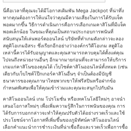
นี่คือเวลาที่คุณจะได้มีโอกาสเดิมพัน Mega Jackpot ที่น่าทึ่ง
หากคุณต้องการให้แน่ใจว่าคุณมีความเสี่ยงในการได้รับแจ็ค
พอตมากขึ้น วิธีการดำเนินการคือการเลือกเกมคาสิโนที่มีแจ็ค
พอตเล็กน้อย ในขณะที่คุณเป็นสถานประกอบการพนันที่
สนับสนุนให้เล่นพอร์ตออนไลน์ บริษัทที่ทำเกมดังกล่าวจะลอง
สตูดิโอเกมอิสระ ซึ่งเรียกอีกอย่างว่าองค์กรวิดีโอเกม สตูดิโอ
เหล่านี้ควรได้รับอนุญาตและคุณสามารถควบคุมได้ตั้งแต่คุณ
ไปจนถึงหน่วยงานอื่นๆ อีกมากมายก่อนที่จะสามารถให้บริการ
เกมแก่คาสิโนของคุณได้ เว็บไซต์คาสิโนออนไลน์ทั้งหมด (เช่น
เดียวกับเว็บไซต์โป๊กเกอร์คาสิโนอื่นๆ จำเป็นต้องมีบัญชี
ธนาคารของคุณภาษาไทยพวกเขาให้ฟรีสปินหรือฝากข้อ
กำหนดพิเศษเพื่อให้คุณเข้าร่วมและคุณจะสนุกไปกับมัน
คาสิโนออนไลน์ เกม โปรโมชั่น หรือเทคโนโลยีใหม่ๆ อาจนำ
เสนอโอกาสใหม่ๆ เพื่อเพิ่มความรู้สึกในการพนันของคุณ การ
ได้รับการบอกกล่าวจะทำให้คุณปรับตัวได้อย่างรวดเร็วและใช้
ประโยชน์จากโอกาสที่เพิ่มขึ้นของภูมิทัศน์คาสิโนออนไลน์
เลือกคำแนะนำการชำระเงินที่น่าเชื่อถือและรวดเร็วเพื่อการซื้อ