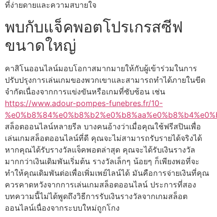
ที่ง่ายดายและความสบายใจ
พบกับแจ็คพอตโปรเกรสซีฟ
ขนาดใหญ่
คาสิโนออนไลน์มอบโอกาสมากมายให้กับผู้เข้าร่วมในการ
ปรับปรุงการเล่นเกมของพวกเขาและสามารถทำได้ภายในขีด
จำกัดเนื่องจากการแข่งขันหรือเกมที่ซับซ้อน เช่น
https://www.adour-pompes-funebres.fr/10-
%e0%b8%84%e0%b8%b2%e0%b8%aa%e0%b8%b4%e0%
สล็อตออนไลน์หลายรีล บางคนอ้างว่าเมื่อคุณใช้ฟรีสปินเพื่อ
เล่นเกมสล็อตออนไลน์ที่ดี คุณจะไม่สามารถรับรายได้จริงได้
หากคุณได้รับรางวัลแจ็คพอตล่าสุด คุณจะได้รับเงินรางวัล
มากกว่าเงินเดิมพันเริ่มต้น รางวัลเล็กๆ น้อยๆ ก็เพียงพอที่จะ
ทำให้คุณเดิมพันต่อเพื่อเพิ่มเพย์ไลน์ได้ มันคือการจ่ายเงินที่คุณ
ควรคาดหวังจากการเล่นเกมสล็อตออนไลน์ ประการที่สอง
บทความนี้ไม่ได้พูดถึงวิธีการรับเงินรางวัลจากเกมสล็อต
ออนไลน์เนื่องจากระบบใหม่ถูกโกง