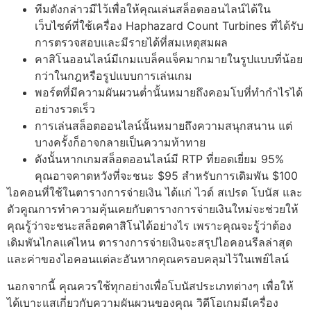
ทีมดังกล่าวมีไว้เพื่อให้คุณเล่นสล็อตออนไลน์ได้ใน
เว็บไซต์ที่ใช้เครื่อง Haphazard Count Turbines ที่ได้รับ
การตรวจสอบและมีรายได้ที่สมเหตุสมผล
คาสิโนออนไลน์มีเกมแบล็คแจ็คมากมายในรูปแบบที่น้อย
กว่าในกฎหรือรูปแบบการเล่นเกม
พอร์ตที่มีความผันผวนต่ำนั้นหมายถึงคอมโบที่ทำกำไรได้
อย่างรวดเร็ว
การเล่นสล็อตออนไลน์นั้นหมายถึงความสนุกสนาน แต่
บางครั้งก็อาจกลายเป็นความท้าทาย
ดังนั้นหากเกมสล็อตออนไลน์มี RTP ที่ยอดเยี่ยม 95%
คุณอาจคาดหวังที่จะชนะ $95 สำหรับการเดิมพัน $100
ไอคอนที่ใช้ในตารางการจ่ายเงิน ได้แก่ ไวด์ สเปรด โบนัส และ
ตัวคูณการทำความคุ้นเคยกับตารางการจ่ายเงินใหม่จะช่วยให้
คุณรู้ว่าจะชนะสล็อตคาสิโนได้อย่างไร เพราะคุณจะรู้ว่าต้อง
เดิมพันไกลแค่ไหน ตารางการจ่ายเงินจะสรุปไอคอนรีลล่าสุด
และค่าของไอคอนแต่ละอันหากคุณครอบคลุมไว้ในเพย์ไลน์
นอกจากนี้ คุณควรใช้ทุกอย่างเพื่อโบนัสประเภทต่างๆ เพื่อให้
ได้เบาะแสเกี่ยวกับความผันผวนของคุณ วิดีโอเกมมีเครื่อง