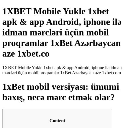
Skip
1XBET Mobile Yukle 1xbet
to
content
apk & app Android, iphone ilə
idman mərcləri üçün mobil
proqramlar 1xBet Azərbaycan
aze 1xbet.co
1XBET Mobile Yukle 1xbet apk & app Android, iphone ilə idman
mərcləri üçün mobil proqramlar 1xBet Azərbaycan aze 1xbet.com
1xBet mobil versiyası: ümumi
baxış, necə mərc etmək olar?
Content