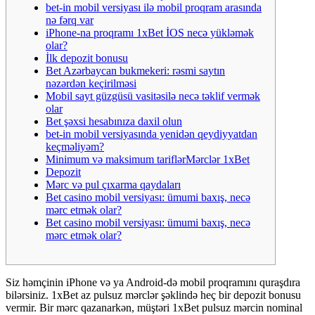
bet-in mobil versiyası ilə mobil proqram arasında
nə fərq var
iPhone-na proqramı 1xBet İOS necə yükləmək
olar?
İlk depozit bonusu
Bet Azərbaycan bukmekeri: rəsmi saytın
nəzərdən keçirilməsi
Mobil sayt güzgüsü vasitəsilə necə təklif vermək
olar
Bet şəxsi hesabınıza daxil olun
bet-in mobil versiyasında yenidən qeydiyyatdan
keçməliyəm?
Minimum və maksimum tariflərMərclər 1xBet
Depozit
Mərc və pul çıxarma qaydaları
Bet casino mobil versiyası: ümumi baxış, necə
mərc etmək olar?
Bet casino mobil versiyası: ümumi baxış, necə
mərc etmək olar?
Siz həmçinin iPhone və ya Android-də mobil proqramını quraşdıra
bilərsiniz. 1xBet az pulsuz mərclər şəklində heç bir depozit bonusu
vermir. Bir mərc qazanarkən, müştəri 1xBet pulsuz mərcin nominal