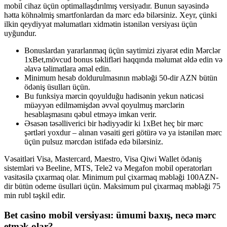
mobil cihaz üçün optimallaşdırılmış versiyadır. Bunun sayəsində
hətta köhnəlmiş smartfonlardan da mərc edə bilərsiniz. Xeyr, çünki
ilkin qeydiyyat məlumatları xidmətin istənilən versiyası üçün
uyğundur.
Bonuslardan yararlanmaq üçün saytimizi ziyarət edin Mərclər
1xBet,mövcud bonus təklifləri haqqında məlumat əldə edin və
əlavə təlimatlara əməl edin.
Minimum hesab doldurulmasının məbləği 50-dir AZN bütün
ödəniş üsulları üçün.
Bu funksiya mərcin qoyulduğu hadisənin yekun nəticəsi
müəyyən edilməmişdən əvvəl qoyulmuş mərclərin
hesablaşmasını qəbul etməyə imkan verir.
Əsasən təsəlliverici bir hədiyyədir ki 1xBet heç bir mərc
şərtləri yoxdur – alınan vəsaiti geri götürə və ya istənilən mərc
üçün pulsuz mərcdən istifadə edə bilərsiniz.
Vəsaitləri Visa, Mastercard, Maestro, Visa Qiwi Wallet ödəniş
sistemləri və Beeline, MTS, Tele2 və Megafon mobil operatorları
vasitəsilə çıxarmaq olar. Minimum pul çixarmaq məbləği 100AZN-
dir bütün odeme üsullari üçün. Maksimum pul çixarmaq məbləği 75
min rubl təşkil edir.
Bet casino mobil versiyası: ümumi baxış, necə mərc
etmək olar?