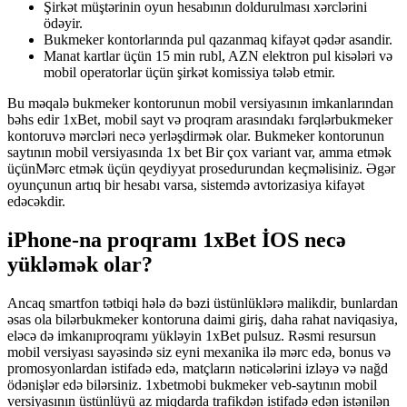
Şirkət müştərinin oyun hesabının doldurulması xərclərini
ödəyir.
Bukmeker kontorlarında pul qazanmaq kifayət qədər asandir.
Manat kartlar üçün 15 min rubl, AZN elektron pul kisələri və
mobil operatorlar üçün şirkət komissiya tələb etmir.
Bu məqalə bukmeker kontorunun mobil versiyasının imkanlarından
bəhs edir 1xBet, mobil sayt və proqram arasındakı fərqlərbukmeker
kontoruvə mərcləri necə yerləşdirmək olar. Bukmeker kontorunun
saytının mobil versiyasında 1x bet Bir çox variant var, amma etmək
üçünMərc etmək üçün qeydiyyat prosedurundan keçməlisiniz. Əgər
oyunçunun artıq bir hesabı varsa, sistemdə avtorizasiya kifayət
edəcəkdir.
iPhone-na proqramı 1xBet İOS necə
yükləmək olar?
Ancaq smartfon tətbiqi hələ də bəzi üstünlüklərə malikdir, bunlardan
əsas ola bilərbukmeker kontoruna daimi giriş, daha rahat naviqasiya,
eləcə də imkanıproqramı yükləyin 1xBet pulsuz. Rəsmi resursun
mobil versiyası sayəsində siz eyni mexanika ilə mərc edə, bonus və
promosyonlardan istifadə edə, matçların nəticələrini izləyə və nağd
ödənişlər edə bilərsiniz. 1xbetmobi bukmeker veb-saytının mobil
versiyasının üstünlüyü az miqdarda trafikdən istifadə edən istənilən