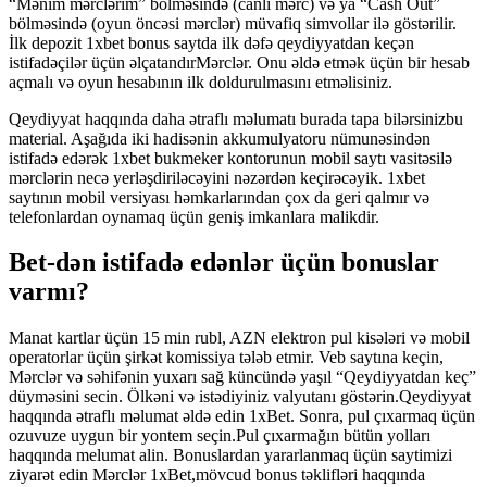
“Mənim mərclərim” bölməsində (canlı mərc) və ya “Cash Out”
bölməsində (oyun öncəsi mərclər) müvafiq simvollar ilə göstərilir.
İlk depozit 1xbet bonus saytda ilk dəfə qeydiyyatdan keçən
istifadəçilər üçün əlçatandırMərclər. Onu əldə etmək üçün bir hesab
açmalı və oyun hesabının ilk doldurulmasını etməlisiniz.
Qeydiyyat haqqında daha ətraflı məlumatı burada tapa bilərsinizbu
material. Aşağıda iki hadisənin akkumulyatoru nümunəsindən
istifadə edərək 1xbet bukmeker kontorunun mobil saytı vasitəsilə
mərclərin necə yerləşdiriləcəyini nəzərdən keçirəcəyik. 1xbet
saytının mobil versiyası həmkarlarından çox da geri qalmır və
telefonlardan oynamaq üçün geniş imkanlara malikdir.
Bet-dən istifadə edənlər üçün bonuslar
varmı?
Manat kartlar üçün 15 min rubl, AZN elektron pul kisələri və mobil
operatorlar üçün şirkət komissiya tələb etmir. Veb saytına keçin,
Mərclər və səhifənin yuxarı sağ küncündə yaşıl “Qeydiyyatdan keç”
düyməsini secin. Ölkəni və istədiyiniz valyutanı göstərin.Qeydiyyat
haqqında ətraflı məlumat əldə edin 1xBet. Sonra, pul çıxarmaq üçün
ozuvuze uygun bir yontem seçin.Pul çıxarmağın bütün yolları
haqqında melumat alin. Bonuslardan yararlanmaq üçün saytimizi
ziyarət edin Mərclər 1xBet,mövcud bonus təklifləri haqqında