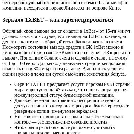
бесперебойную работу биллинговой системы. Главный офис
компании находится в городе Лимассол на острове Кипр.
Зеркало 1XBET – как зарегистрироваться
Обычный срок вывода денег с карты в 1xBet – от 15-ти минут
до одного часа, а в случае, если вывод на 1xBet проведен, но
денег на карте нет – обращайтесь в банк за разъяснениями.
Посмотреть состояние вывода средств в БК 1xBet можно в
личном кабинете в разделе «Вывести со счета» – «Запросы на
вывод». Пополните баланс счета и сделайте ставку на сумму
от 1 до 100 евро. Для вывода денежных средств вы должны
отыграть его в 30-ти кратном размере. Выполнить условия
акции нужно в течении суток с момента зачисления бонуса.
Сервис 1XBET предлагает услуги игрокам из 51 страны
мира и доступен на 43 языках, что сполна оправдывает
международный статус букмекерской компании.
Для обеспечения постоянного беспрепятственного
доступа клиентов к сервисам ресурса, букмекер создает
резервные копии, именуемые зеркалами.
Но главное правило для начала игры в букмекерской
конторе — это достижение совершеннолетия.
Чтобы выиграть большой куш, важно учитывать
варианты исходов мероприятия.