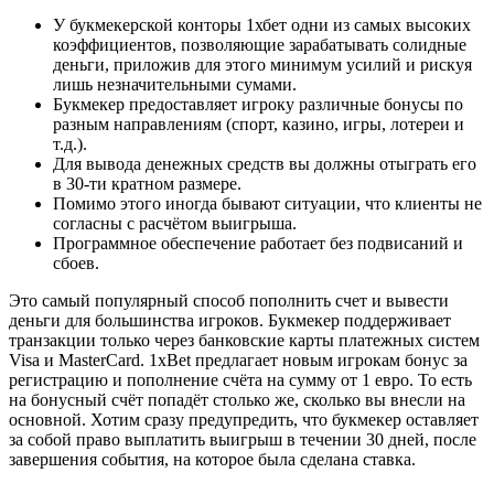
У букмекерской конторы 1хбет одни из самых высоких
коэффициентов, позволяющие зарабатывать солидные
деньги, приложив для этого минимум усилий и рискуя
лишь незначительными сумами.
Букмекер предоставляет игроку различные бонусы по
разным направлениям (спорт, казино, игры, лотереи и
т.д.).
Для вывода денежных средств вы должны отыграть его
в 30-ти кратном размере.
Помимо этого иногда бывают ситуации, что клиенты не
согласны с расчётом выигрыша.
Программное обеспечение работает без подвисаний и
сбоев.
Это самый популярный способ пополнить счет и вывести
деньги для большинства игроков. Букмекер поддерживает
транзакции только через банковские карты платежных систем
Visa и MasterCard. 1xBet предлагает новым игрокам бонус за
регистрацию и пополнение счёта на сумму от 1 евро. То есть
на бонусный счёт попадёт столько же, сколько вы внесли на
основной. Хотим сразу предупредить, что букмекер оставляет
за собой право выплатить выигрыш в течении 30 дней, после
завершения события, на которое была сделана ставка.