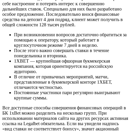
себе настроение и потерять интерес к совершению
дальнейших ставок. Специально для них было разработано
особое предложение. Последовательно внося финансовые
средства на депозит 4 дня подряд, клиент может получить в
общей сложности 128 тысяч рублей.
При возникновении вопросов достаточно обратиться за
помощью к оператору, который работает в
круглосуточном режиме 7 дней в неделю.
После этого важно совершать ставки в течение
понедельника и вторника.
1XBET — крупнейшая офшорная букмекерская
компания, которая ориентируется на российскую
аудиторию.
В отличие от привычных мероприятий, матчи,
представленные в букмекерской конторе 1ХБЕТ,
отличаются честностью.
Постоянные участники пари регулярно выигрывают
крупные суммы.
Все доступные способы совершения финансовых операций в
БК 1xBet можно разделить на несколько групп. При
использовании материалов сайта на других ресурсах активная
ссылка на Legalbet обязательна. Если вы увидели надпись
«вид ставки не соответствует бонусу», значит акционный