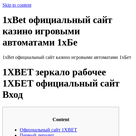
Skip to content
1xBet официальный сайт
казино игровыми
автоматами 1хБе
1xBet официальный сайт казино игровыми автоматами 1хБет
1XBET зеркало рабочее
1ХБЕТ официальный сайт
Вход
Content
Официальный сайт 1XBET
Первый депозит