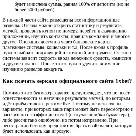
будет зачислена сумма, равная 100% от депозита (но не
более 5000 рублей).
В нижней части сайта размещены все информационные
разделы. Отсюда можно открыть статистику и результаты
матчей, проверить купон по номеру, перейти к скачиванию
приложений, изучить контакты, правила компании и многое
другое. Операция доступна через банковские карты,
платежные системы, кошельки и т.д. После входа в профиль
нужно выбрать подходящий платежный инструмент. От типа
системы зависит скорость ввода денежных средств, комиссия
и другие нюансы. После этого нужно уделить внимание
изучению разделов аккаунта.
Как скачать зеркало официального сайта 1xbet?
Помимо этого букмекер заранее предупреждает, что не несёт
ответственности за неточные результаты матчей, по которым
идёт приём ставок в режиме live. Поэтому не исключены
варианты, при которых ваше пари может быть пересмотрено и
рассчитано с коэффициентом 1 (в случае ошибки букмекера),
либо рассчитано ошибочно, но потом исправлено. При
регистрации беттору предстоит выбрать из 40 валют, которую
будет использовать как игровую.