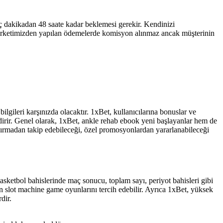
 dakikadan 48 saate kadar beklemesi gerekir. Kendinizi
 Şirketimizden yapılan ödemelerde komisyon alınmaz ancak müşterinin
lgileri karşınızda olacaktır. 1xBet, kullanıcılarına bonuslar ve
dirir. Genel olarak, 1xBet, ankle rehab ebook yeni başlayanlar hem de
kaçırmadan takip edebileceği, özel promosyonlardan yararlanabileceği
asketbol bahislerinde maç sonucu, toplam sayı, periyot bahisleri gibi
en slot machine game oyunlarını tercih edebilir. Ayrıca 1xBet, yüksek
dir.