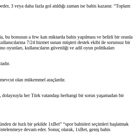
beder, 3 veya daha fazla gol atıldığı zaman ise bahis kazanır. “Toplam
nda, bu bonusun a few katı miktarda bahis yapılması ve belirli bir oranla
ullanıcılarına 7/24 hizmet sunan müşteri destek ekibi ile sorunsuz bir
sino oyunları, kullanıcıların güvenliği ve adil oyun politikaları
tadır.
a mevcut olan mükemmel araçlardır.
ci, dolayısıyla her Türk vatandaşı herhangi bir sorun yaşamadan bir
münden de hızlı bir şekilde 1xBet” “spor bahisleri seçimleri başlatmak
 listelenmeye devam eder. Sonuç olarak, 1xBet, geniş bahis