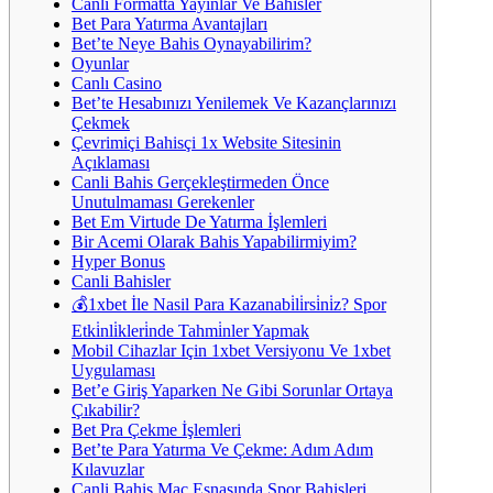
Canlı Formatta Yayınlar Ve Bahisler
Bet Para Yatırma Avantajları
Bet’te Neye Bahis Oynayabilirim?
Oyunlar
Canlı Casino
Bet’te Hesabınızı Yenilemek Ve Kazançlarınızı
Çekmek
Çevrimiçi Bahisçi 1x Website Sitesinin
Açıklaması
Canli Bahis Gerçekleştirmeden Önce
Unutulmaması Gerekenler
Bet Em Virtude De Yatırma İşlemleri
Bir Acemi Olarak Bahis Yapabilirmiyim?
Hyper Bonus
Canli Bahisler
💰1xbet İle Nasil Para Kazanabi̇li̇rsi̇ni̇z? Spor
Etki̇nli̇kleri̇nde Tahmi̇nler Yapmak
Mobil Cihazlar Için 1xbet Versiyonu Ve 1xbet
Uygulaması
Bet’e Giriş Yaparken Ne Gibi Sorunlar Ortaya
Çıkabilir?
Bet Pra Çekme İşlemleri
Bet’te Para Yatırma Ve Çekme: Adım Adım
Kılavuzlar
Canli Bahis Maç Esnasında Spor Bahisleri