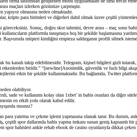
ların firma tarafından geliştirilen mobil uygulamaları de uma tercih etm
rası maçları izlerken gözünüze çarpmıştır.
şlem yapıyor olmasına neden olmaktadır.
r, kripto para birimleri ve diğerleri dahil olmak üzere çeşitli yöntemleri
ini göreceksiniz. Sonuç, doğru skor tahmini, devre arası – maç sonu bahis
ni kullanıcıların platformla tanışmaya hoş bir şekilde başlamasına yardı
. Başvuruda müşteri kimliğini empieza saldırganın profili silmek istem
k bu kanalı takip edebilmesidir. Telegram, kişisel bilgileri gizli tutarak
 etkenlerden biridir.” “[newline]Anonimlik, güvenlik ve hızlı bilgi akış
jilerini etkin bir şekilde kullanmaktadır. Bu bağlamda, Twitter platformu
neden olabiliyor.
nli, sade ve kullanımı kolay olan 1xbet’ in bahis oranları da diğer sitel
menin en etkili yolu olarak kabul edilir.
rayışında mısınız?
dan para yatırma ve çekme işlemi yapmasına olanak tanır. Bu durum, ankl
miş, çeşitli spor dallarında bahis yapma imkanı sunan geniş kapsamlı bi
por bahisleri ankle rehab ebook de casino oyunlarıyla dikkat çeken bu s