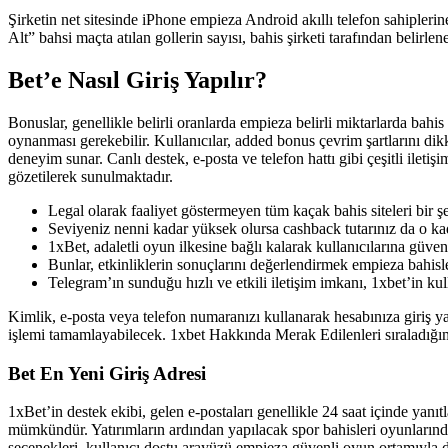
Şirketin net sitesinde iPhone empieza Android akıllı telefon sahipleri
Alt” bahsi maçta atılan gollerin sayısı, bahis şirketi tarafından belirl
Bet’e Nasıl Giriş Yapılır?
Bonuslar, genellikle belirli oranlarda empieza belirli miktarlarda bahis
oynanması gerekebilir. Kullanıcılar, added bonus çevrim şartlarını dik
deneyim sunar. Canlı destek, e-posta ve telefon hattı gibi çeşitli iletişi
gözetilerek sunulmaktadır.
Legal olarak faaliyet göstermeyen tüm kaçak bahis siteleri bir ş
Seviyeniz nenni kadar yüksek olursa cashback tutarınız da o ka
1xBet, adaletli oyun ilkesine bağlı kalarak kullanıcılarına güven
Bunlar, etkinliklerin sonuçlarını değerlendirmek empieza bahis
Telegram’ın sunduğu hızlı ve etkili iletişim imkanı, 1xbet’in kul
Kimlik, e-posta veya telefon numaranızı kullanarak hesabınıza giriş yap
işlemi tamamlayabilecek. 1xbet Hakkında Merak Edilenleri sıraladığımı
Bet En Yeni Giriş Adresi
1xBet’in destek ekibi, gelen e-postaları genellikle 24 saat içinde yanı
mümkündür. Yatırımların ardından yapılacak spor bahisleri oyunlarınd
seçenekleri, kullanıcı dostu arayüzü empieza güvenli oyun ortamıyla d