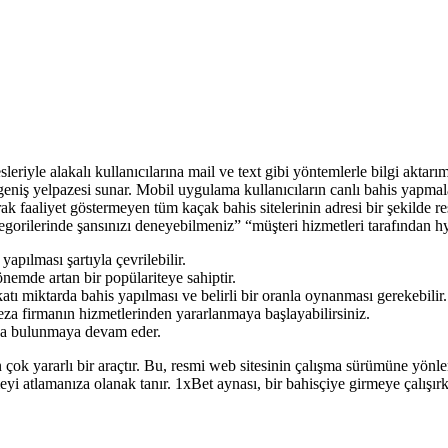
esleriyle alakalı kullanıcılarına mail ve text gibi yöntemlerle bilgi aktar
niş yelpazesi sunar. Mobil uygulama kullanıcıların canlı bahis yapmaları 
ak faaliyet göstermeyen tüm kaçak bahis sitelerinin adresi bir şekilde r
gorilerinde şansınızı deneyebilmeniz” “müşteri hizmetleri tarafından h
yapılması şartıyla çevrilebilir.
önemde artan bir popülariteye sahiptir.
tı miktarda bahis yapılması ve belirli bir oranla oynanması gerekebilir.
eza firmanın hizmetlerinden yararlanmaya başlayabilirsiniz.
 da bulunmaya devam eder.
çok yararlı bir araçtır. Bu, resmi web sitesinin çalışma sürümüne yönlendi
eyi atlamanıza olanak tanır. 1xBet aynası, bir bahisçiye girmeye çalışırke