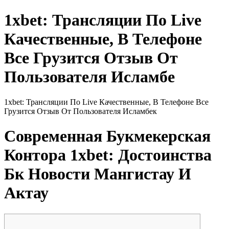
Skip
1xbet: Трансляции По Live
to
content
Качественные, В Телефоне
Все Грузится Отзыв От
Пользователя Исламбе
1xbet: Трансляции По Live Качественные, В Телефоне Все
Грузится Отзыв От Пользователя Исламбек
Современная Букмекерская
Контора 1xbet: Достоинства
Бк Новости Мангистау И
Актау