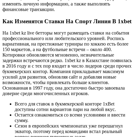
изменять личную информацию, а также выполнять
финансовые транзакции.
Как Изменятся Ставки На Спорт Линия В 1xbet
На 1xbet kz live бетторы могут размещать ставки на события
профессионального или любительского уровней. Роспись
вариативная, на престижные турниры по хоккею есть более
150 маркетов, а на футбольные встречи – около 400.
Котировки обновляются мгновенно, незначительные
задержки встречаются редко. 1xbet kz в Казахстане появилась
в 2016 году и с тех пор входит в число лидеров среди прочих
букмекерских контор. Компания прикладывает максимум
усилий для развития, обновляя сайт и добавляя новые
возможности, чтобы привлекать больше клиентов.
Основанная в 1997 году, она достаточно быстро завоевала
доверие среди многочисленных игроков.
Всего для ставок в букмекерской конторе 1xBet
доступны сотни вариантов пари на любой вкус.
Остается ознакомиться со всеми условиями и ввести
сумму.
Сезон в европейских чемпионатах уже перешагнул
экватор, поэтому перед командами встал реальный
вопрос решения турнирных задач.