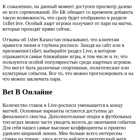
К сожалению, на данный момент доступен просмотр далеко
не всех соревнований. Но БК обещает со временем добавить
такую возможность, что сразу будет отображено в разделе
1xBet live. Особый азарт игроки получают от пари на матчи,
которые проходят прямо сейчас.
Отзывы об 1xbet Казахстан показывают, что клиентам
нравится линия и глубина росписи. Заходя на сайт или в
приложение1xБет, выбирайте раздел Live, в котором
отражаются самые ближайшие игры, в том числе и те, что
пользуются особой популярностью среди азартных игроков.
Это могут быть различные спортивные, политические или
культурные события. Все то, что можно прогнозировать и на
что можно заключить пари.
Bet В Онлайне
Количество ставок в Live-росписи уменьшается к концу
матчей. Основные варианты остаются доступны до
финального свистка. Дополнительные опции в футбольных
топ-играх можно часто увидеть вплоть до окончания события.
Для себя нашел самые высокие коэффициенты и приятно
удивлен шириной линии. Мне больше всего интересны
ставки на теннис, здесь всегда найдется интересный матч.