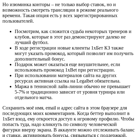
Но изюминка конторы – не только выбор ставок, но и
возможность смотреть трансляции в режиме реального
времени. Такая опция есть у всех зарегистрированных
пользователей.
Посмотрим, как сложится судьба некоторых тренеров и
клубов, которые в этот раз демонстрируют далеко не
лучший футбол.
В ходе регистрации новые клиенты 1хБет КЗ также
могут указать промокод, который позволит им получить
дополнительный бонус.
Подарок может оказаться еще внушительнее, если
использовать промокод 1xBet при регистрации.
При использовании материалов сайта на других
ресурсах активная ссылка на Legalbet обязательна.
Маржа в теннисной лайв-линии обычно не превышает
5-7% и традиционно зависит от уровня турнира или
отдельного матча.
Сохранить моё имя, email и адрес сайта в этом браузере для
последующих моих комментариев. Когда беттер выполнит в
1хБет вход, ему откроется доступ к игровому профилю. Чтобы
попасть туда, надо кликнуть по символу человеческой
фигурки вверху экрана. В аккаунте можно отслеживать баланс
и ставки, активировать бонусы, связываться с поддержкой,