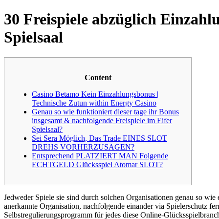
Skip
30 Freispiele abzüglich Einzahl
to
content
Spielsaal
Content
Casino Betamo Kein Einzahlungsbonus |
Technische Zutun within Energy Casino
Genau so wie funktioniert dieser tage ihr Bonus
insgesamt & nachfolgende Freispiele im Eifer
Spielsaal?
Sei Sera Möglich, Das Trade EINES SLOT
DREHS VORHERZUSAGEN?
Entsprechend PLATZIERT MAN Folgende
ECHTGELD Glücksspiel Atomar SLOT?
Jedweder Spiele sie sind durch solchen Organisationen genau so 
anerkannte Organisation, nachfolgende einander via Spielerschutz fer
Selbstregulierungsprogramm für jedes diese Online-Glücksspielbranc