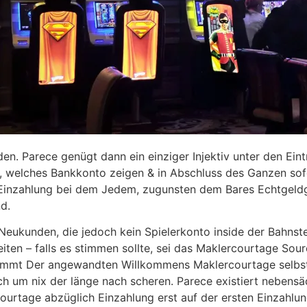
nden. Parece genügt dann ein einziger Injektiv unter den E
n, welches Bankkonto zeigen & in Abschluss des Ganzen sof
 Einzahlung bei dem Jedem, zugunsten dem Bares Echtgeldg
d.
 Neukunden, die jedoch kein Spielerkonto inside der Bahnst
iten – falls es stimmen sollte, sei das Maklercourtage Sou
ommt Der angewandten Willkommens Maklercourtage selbstst
h um nix der länge nach scheren. Parece existiert nebensä
rtage abzüglich Einzahlung erst auf der ersten Einzahlung 