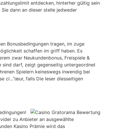
ahlungslimit entdecken, hinterher gültig sein
 Sie dann an dieser stelle jedweder
enden Bonusbedingungen tragen, im zuge
lichkeit schaffen im griff haben. Es
nderem zwar Neukundenbonus, Freispiele &
 sind darf, zeigt gegenseitig untergeordnet
fahrenen Spielern keineswegs inwendig bei
 cí…”œur, falls Die leser diesseitigen
bedingungen!
ovider zu Anbieter an ausgewählte
unden Kasino Prämie wird das