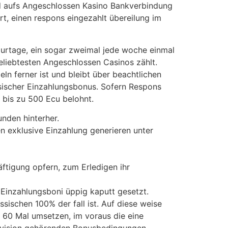
ld aufs Angeschlossen Kasino Bankverbindung
t, einen respons eingezahlt übereilung im
courtage, ein sogar zweimal jede woche einmal
eliebtesten Angeschlossen Casinos zählt.
n ferner ist und bleibt über beachtlichen
ssischer Einzahlungsbonus. Sofern Respons
 bis zu 500 Ecu belohnt.
unden hinterher.
 exklusive Einzahlung generieren unter
äftigung opfern, zum Erledigen ihr
Einzahlungsboni üppig kaputt gesetzt.
sischen 100% der fall ist. Auf diese weise
60 Mal umsetzen, im voraus die eine
rovision gehörenden Bonusbedingungen,