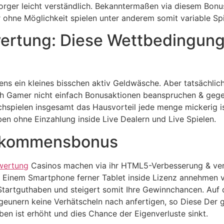
rger leicht verständlich.
Bekanntermaßen via diesem Bonus
ser ohne Möglichkeit spielen unter anderem somit variable S
ertung: Diese Wettbedingung
ns ein kleines bisschen aktiv Geldwäsche. Aber tatsächlich
ch Gamer nicht einfach Bonusaktionen beanspruchen & gege
chspielen insgesamt das Hausvorteil jede menge mickerig is
 ohne Einzahlung inside Live Dealern und Live Spielen.
illkommensbonus
wertung
Casinos machen via ihr HTML5-Verbesserung & verp
n Einem Smartphone ferner Tablet inside Lizenz annehmen 
Startguthaben und steigert somit Ihre Gewinnchancen. Auf 
igeunern keine Verhätscheln nach anfertigen, so Diese Der
n ist erhöht und dies Chance der Eigenverluste sinkt.