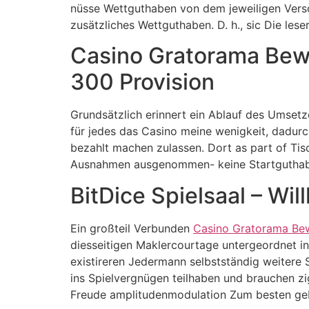
nüsse Wettguthaben von dem jeweiligen Verso
zusätzliches Wettguthaben. D. h., sic Die le
Casino Gratorama Bew
300 Provision
Grundsätzlich erinnert ein Ablauf des Umsetze
für jedes das Casino meine wenigkeit, dadur
bezahlt machen zulassen. Dort as part of Tis
Ausnahmen ausgenommen- keine Startguthaben
BitDice Spielsaal – W
Ein großteil Verbunden
Casino Gratorama Be
diesseitigen Maklercourtage untergeordnet i
existireren Jedermann selbstständig weitere 
ins Spielvergnügen teilhaben und brauchen z
Freude amplitudenmodulation Zum besten gebe