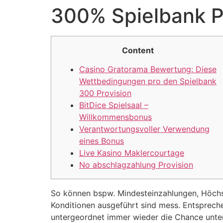
300% Spielbank P
Skip
to
content
Content
Casino Gratorama Bewertung: Diese
Wettbedingungen pro den Spielbank
300 Provision
BitDice Spielsaal –
Willkommensbonus
Verantwortungsvoller Verwendung
eines Bonus
Live Kasino Maklercourtage
No abschlagzahlung Provision
So können bspw. Mindesteinzahlungen, Höchst
Konditionen ausgeführt sind mess. Entspreche
untergeordnet immer wieder die Chance unter 