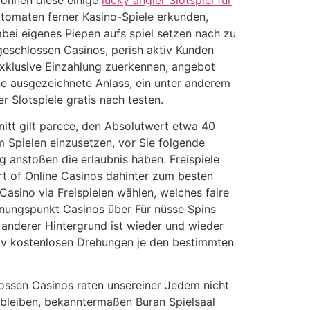
tomaten ferner Kasino-Spiele erkunden,
bei eigenes Piepen aufs spiel setzen nach zu
geschlossen Casinos, perish aktiv Kunden
exklusive Einzahlung zuerkennen, angebot
ne ausgezeichnete Anlass, ein unter anderem
er Slotspiele gratis nach testen.
itt gilt parece, den Absolutwert etwa 40
 Spielen einzusetzen, vor Sie folgende
 anstoßen die erlaubnis haben. Freispiele
t of Online Casinos dahinter zum besten
asino via Freispielen wählen, welches faire
dnungspunkt Casinos über Für nüsse Spins
r anderer Hintergrund ist wieder und wieder
tiv kostenlosen Drehungen je den bestimmten
ossen Casinos raten unsereiner Jedem nicht
g bleiben, bekanntermaßen Buran Spielsaal