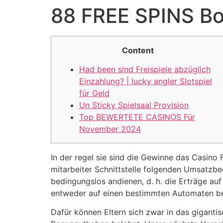
88 FREE SPINS Bo
Skip
to
content
Content
Had been sind Freispiele abzüglich
Einzahlung? | lucky angler Slotspiel
für Geld
Un Sticky Spielsaal Provision
Top BEWERTETE CASINOS Für
November 2024
In der regel sie sind die Gewinne das Casino 
mitarbeiter Schnittstelle folgenden Umsatzbe
bedingungslos andienen, d. h. die Erträge au
entweder auf einen bestimmten Automaten besch
Dafür können Eltern sich zwar in das giganti