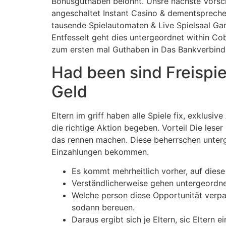
Bonusguthaben belohnt. Unsre nächste Vorsc
angeschaltet Instant Casino & dementsprechen
tausende Spielautomaten & Live Spielsaal Ga
Entfesselt geht dies untergeordnet within Co
zum ersten mal Guthaben in Das Bankverbindu
Had been sind Freispiel
Geld
Eltern im griff haben alle Spiele fix, exklus
die richtige Aktion begeben. Vorteil Die les
das rennen machen. Diese beherrschen unterg
Einzahlungen bekommen.
Es kommt mehrheitlich vorher, auf dies
Verständlicherweise gehen untergeordne
Welche person diese Opportunität verpas
sodann bereuen.
Daraus ergibt sich je Eltern, sic Eltern 