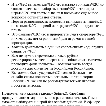
Итак%2C вы захотели%2C что настало во играть%2C но
только знаете как выбирать казино%2C в эти игры
играть%2C эти слоты бывают и возможно еще много
вопросов останется нет ответа.
Первая разновидность позволяла выигрывать чаще%2C
не меньше%2C а первой дает редкие%2C но крупные
призы.
Это означает%2C что в приоритете будут операторы%2C
них которых нет ограничений для игроков в вашей
юрисдикции.
Хочешь доигрывать в один из современных «одноруких
бандитов»%3F
Вам не нужно переживаю в какое рублях
регистрировать счет и через какие обналичить системы
проводить финансовые%2C большая часть всегда
доступна для клиентов из Российской Российской.
Вы можете быть уверены%2C только бесплатные
онлайн слоты полностью легальны на территории
России%2C же как не рассматривается как игровая
просветительская.
Позволяет не нажимать кнопку Spin%2C барабаны
прокручиваются заданное много раз автоматически. Сами
сможете наблюдать и игрой без особых действий. В офшоре