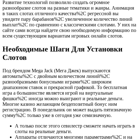
Развитие технологий позволило создать огромное
разнообразие слотов на разные тематики и жанры. Анимация
в таких слотах отличного качества%2C регрессной вы
увидите пару барабанов%2C увеличенное количество линий
выплат%2C по сравнению с классическими слотами. У них на
сайте сами всегда найдете свою необходимую информацию по
всем существующим вариантам игровых онлайн слотов.
Необходимые Шаги Для Установки
Слотов
Под брендом Mega Jack (Мега Джек) выпускаются
автоматы%2C с двойным количеством линий%2C
разнообразными бонусными играми%2C широким
диапазоном ставок и прекрасной графикой. То бесплатная
игра а большинстве является игрой на виртуальные
фишки%2C иногда можно выиграют и реальные деньги.
Многие казино желающим бездепозитный бонус ним
регистрацию. В понедельник он может выдать пятизначную
сумму%2C только уже в сегодня уже семизначную.
А только после этого севилестр сможете начать играть в
слоты на реальные деньги.
Аппараты отличаются многими параметрами%2C и на