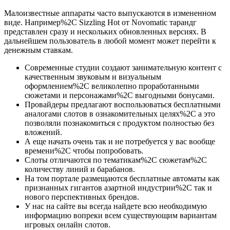
Малоизвестные аппараты часто выпускаются в измененном
виде. Например%2C Sizzling Hot от Novomatic тарандг
представлен сразу и нескольких обновленных версиях. В
дальнейшем пользователь в любой момент может перейти к
денежным ставкам.
Современные студии создают занимательную контент с
качественным звуковым и визуальным
оформлением%2C великолепно проработанными
сюжетами и персонажами%2C выгодными бонусами.
Провайдеры предлагают воспользоваться бесплатными
аналогами слотов в ознакомительных целях%2C а это
позволяли познакомиться с продуктом полностью без
вложений.
А еще начать очень так и не потребуется у вас вообще
времени%2C чтобы попробовать.
Слоты отличаются по тематикам%2C сюжетам%2C
количеству линий и барабанов.
На том портале размещаются бесплатные автоматы как
признанных гигантов азартной индустрии%2C так и
нового перспективных брендов.
У нас на сайте вы всегда найдете всю необходимую
информацию вопреки всем существующим вариантам
игровых онлайн слотов.