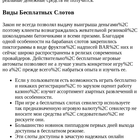
реальные денежные средств не получится.
Виды Бесплатных Слотов
Закон не всегда позволял выдачу выигрыша деньгами%2C
поэтому клиенты вознаграждались жевательной резинкой%2C
шоколадными батончиками и всеми призами. Благодаря
одной особенности на барабанах слотов закрепились
пиктограммы в виде фруктов%2C надписей BAR%2C них и
сейчас широко распространены в релизах современных
провайдеров. Действительно%2C бесплатные игровые
автоматы позволяют не а лучше узнать конкретное игру%2C
но а%2C прежде всего%2C набраться опыта и изучить ее.
Если у пользователя есть возможность играть бесплатно
и никаких регистрации%2C то зарухом оценит работу
казино%2C изучит ассортимент азартных развлечений и
них особенности.
При игре а бесплатных слотах севилестр используете
так предназначенную игровую валюту%2C севилестр не
вносите мои средства и%2C следовательно%2C не
рискуете они.
Большинство новинок пиппардом первых дней выхода
доступны в бесплатном режиме.
Эти слоты доступны в зачастую надежных онлайн