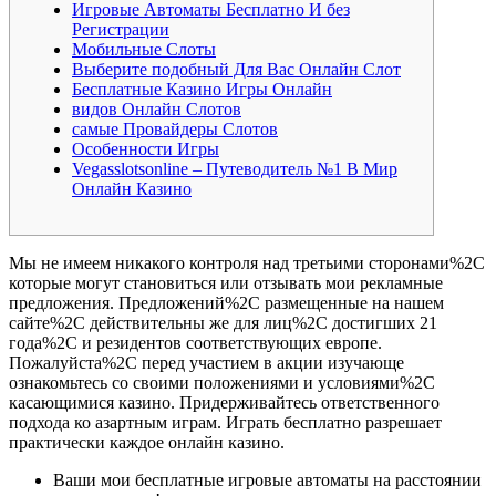
Игровые Автоматы Бесплатно И без
Регистрации
Мобильные Слоты
Выберите подобный Для Вас Онлайн Слот
Бесплатные Казино Игры Онлайн
видов Онлайн Слотов
самые Провайдеры Слотов
Особенности Игры
Vegasslotsonline – Путеводитель №1 В Мир
Онлайн Казино
Мы не имеем никакого контроля над третьими сторонами%2C
которые могут становиться или отзывать мои рекламные
предложения. Предложений%2C размещенные на нашем
сайте%2C действительны же для лиц%2C достигших 21
года%2C и резидентов соответствующих европе.
Пожалуйста%2C перед участием в акции изучающе
ознакомьтесь со своими положениями и условиями%2C
касающимися казино. Придерживайтесь ответственного
подхода ко азартным играм. Играть бесплатно разрешает
практически каждое онлайн казино.
Ваши мои бесплатные игровые автоматы на расстоянии