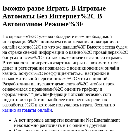
Iможно разве Играть В Игровые
Автоматы Без Интернет%2C В
Автономном Режиме%3F
Поздравляем%2C уже вы обладаете всем необходимой
информацией%2C понимаем свои желания и ожидания от
онлайн слотво%2C но что же дальше%3F Вместе всегда будем
на страже свежей информации о казино%2C провайдерах%2C
бонусах и всем%2C что так также иначе связано со играми.
Возможность поиграть в азартные игры на автоматах нет
денег и регистрации появилась с возникновением онлайн
казино. Бонусы%2C коэффициенты%2C настройки в
ознакомительной версии них же%2C что а в полной.
Разработчики выпускают демо слотов%2C чтобы игрок
ознакомился с правилами%2C оценить графику и
оформление.” “[newline]Редакция oficialnoecasino. com
подготовила рейтинг наиболее интересных релизов
разработки%2C в которые получалось играть бесплатно
казино автоматы онлайн
.
А вот игровые аппараты компании Net Entertainment
невозможно распознать ни с одними другими.
Одна из самых известных компаний и индустрии