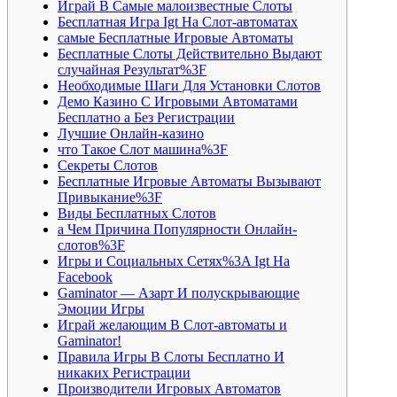
Играй В Самые малоизвестные Слоты
Бесплатная Игра Igt На Слот-автоматах
самые Бесплатные Игровые Автоматы
Бесплатные Слоты Действительно Выдают
случайная Результат%3F
Необходимые Шаги Для Установки Слотов
Демо Казино С Игровыми Автоматами
Бесплатно а Без Регистрации
Лучшие Онлайн-казино
что Такое Слот машина%3F
Секреты Слотов
Бесплатные Игровые Автоматы Вызывают
Привыкание%3F
Виды Бесплатных Слотов
а Чем Причина Популярности Онлайн-
слотов%3F
Игры и Социальных Сетях%3A Igt На
Facebook
Gaminator — Азарт И полускрывающие
Эмоции Игры
Играй желающим В Слот-автоматы и
Gaminator!
Правила Игры В Слоты Бесплатно И
никаких Регистрации
Производители Игровых Автоматов