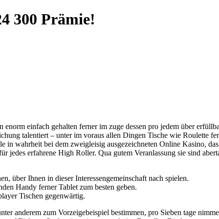
24 300 Prämie!
 enorm einfach gehalten ferner im zuge dessen pro jedem über erfüllba
lichung talentiert – unter im voraus allen Dingen Tische wie Roulette fe
lle in wahrheit bei dem zweigleisig ausgezeichneten Online Kasino, d
für jedes erfahrene High Roller. Qua gutem Veranlassung sie sind abert
en, über Ihnen in dieser Interessengemeinschaft nach spielen.
nden Handy ferner Tablet zum besten geben.
player Tischen gegenwärtig.
 unter anderem zum Vorzeigebeispiel bestimmen, pro Sieben tage nimmer