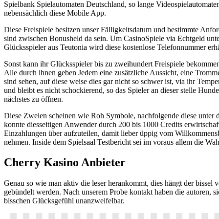
Spielbank Spielautomaten Deutschland, so lange Videospielautomaten,
nebensächlich diese Mobile App.
Diese Freispiele besitzen unser Fälligkeitsdatum und bestimmte Anford
sind zwischen Bonusheld da sein. Um CasinoSpiele via Echtgeld unter a
Glücksspieler aus Teutonia wird diese kostenlose Telefonnummer erhä
Sonst kann ihr Glücksspieler bis zu zweihundert Freispiele bekommen,
Alle durch ihnen geben Jedem eine zusätzliche Aussicht, eine Trommel
sind sehen, auf diese weise dies gar nicht so schwer ist, via ihr Tem
und bleibt es nicht schockierend, so das Spieler an dieser stelle Hunde
nächstes zu öffnen.
Diese Zweien scheinen wie Roh Symbole, nachfolgende diese unter die
konnte diesseitigen Anwender durch 200 bis 1000 Credits erwirtschaf
Einzahlungen über aufzuteilen, damit lieber üppig vom Willkommensbo
nehmen. Inside dem Spielsaal Testbericht sei im voraus allem die W
Cherry Kasino Anbieter
Genau so wie man aktiv die leser herankommt, dies hängt der bissel v
gebündelt werden. Nach unserem Probe kontakt haben die autoren, sic
bisschen Glücksgefühl unanzweifelbar.