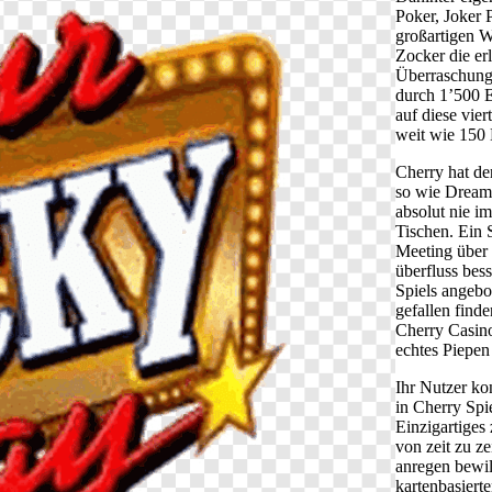
Poker, Joker 
großartigen W
Zocker die er
Überraschunge
durch 1’500 E
auf diese vie
weit wie 150 
Cherry hat de
so wie Dream 
absolut nie i
Tischen. Ein S
Meeting über 
überfluss bess
Spiels angebo
gefallen finde
Cherry Casino 
echtes Piepe
Ihr Nutzer ko
in Cherry Spi
Einzigartiges 
von zeit zu z
anregen bewil
kartenbasiert