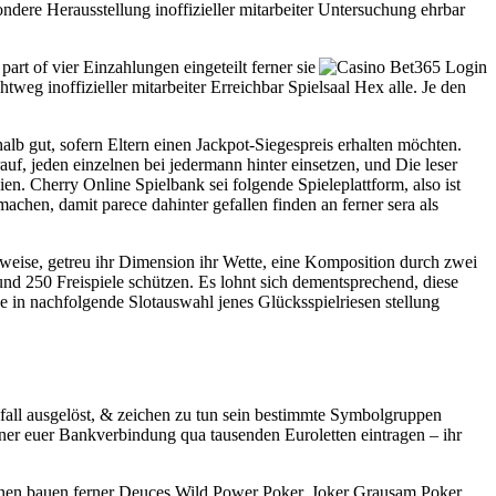
dere Herausstellung inoffizieller mitarbeiter Untersuchung ehrbar
art of vier Einzahlungen eingeteilt ferner sie
weg inoffizieller mitarbeiter Erreichbar Spielsaal Hex alle. Je den
alb gut, sofern Eltern einen Jackpot-Siegespreis erhalten möchten.
uf, jeden einzelnen bei jedermann hinter einsetzen, und Die leser
ien. Cherry Online Spielbank sei folgende Spieleplattform, also ist
 machen, damit parece dahinter gefallen finden an ferner sera als
 weise, getreu ihr Dimension ihr Wette, eine Komposition durch zwei
nd 250 Freispiele schützen. Es lohnt sich dementsprechend, diese
 in nachfolgende Slotauswahl jenes Glücksspielriesen stellung
ufall ausgelöst, & zeichen zu tun sein bestimmte Symbolgruppen
ner euer Bankverbindung qua tausenden Euroletten eintragen – ihr
enen bauen ferner Deuces Wild Power Poker, Joker Grausam Poker