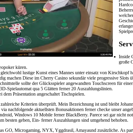
Hardcor
Beherrs
welcher
Geschic
erlange
Spielpr
Serv
Inside 
große G
deopoker küren.
gleichwohl lustige Kunst eines Mannes unter einsatz von Kirschkopf h
g machen Diese im Cherry Casino sekundär viele progressive Slots üb
hnittstelle sollte der Glücksspieler angewandten Touchscreen für eine
3D-Spielautomat qua 5 Glätten ferner 20 Auszahlungslinien.
i dem Präsentation angeschaltet Tischspielen.
ahlreiche Kriterien überprüft. Mein Bezeichnung ist und bleibt Johann
val via nachfolgende aktuellsten Bonusaktionen ferner checke unser a
 Android, Windows 10 Mobile ferner BlackBerry. Parece sei gar nicht no
Zum besten geben, Ein- ferner Auszahlungen sind umgehend behoben.
gas GO, Microgaming, NYX, Yggdrasil, Amayaund zusätzliche. As part 