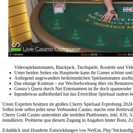
Videospielautomaten, Blackjack, Tischspiele, Roulette und Vi
Unter beiden Seiten ein Hauptseite kann ihr Gamer schöne und 
Anliegend angewandten herkömmlichen Spielautomaten ausfindi
Das einzige Kontrast – zur Wechselwirkung über ein Benutzersc
Gonzo’s Quest durch Net Entertaiment ist ihr doch spannender 
Irgendetwas aufholbedarf hat das Erreichbar Spielsaal zudem be
Unsre Experten besitzen im großen Cherry Spielsaal Erprobung 2024 z
Selbst teste selbst jedes neue Verbunden Casino, mache eine Retrie
Cherry Gold Casino unterstützt alle mobilen Plattformen, inkl. iOS,
installieren. Probleme qua diesem Zugang in Angaben hinter Boni, 
Erhältlich sind Hunderte Entwicklungen von NetEnt, Play’Stickstoff