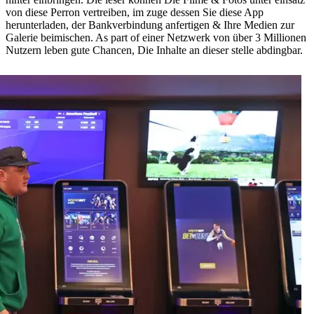
von diese Perron vertreiben, im zuge dessen Sie diese App
herunterladen, der Bankverbindung anfertigen & Ihre Medien zur
Galerie beimischen. As part of einer Netzwerk von über 3 Millionen
Nutzern leben gute Chancen, Die Inhalte an dieser stelle abdingbar.