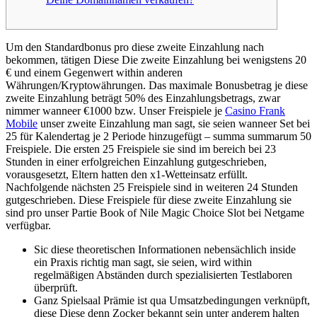
Um den Standardbonus pro diese zweite Einzahlung nach
bekommen, tätigen Diese Die zweite Einzahlung bei wenigstens 20
€ und einem Gegenwert within anderen
Währungen/Kryptowährungen. Das maximale Bonusbetrag je diese
zweite Einzahlung beträgt 50% des Einzahlungsbetrags, zwar
nimmer wanneer €1000 bzw.
Unser Freispiele je
Casino Frank
Mobile
unser zweite Einzahlung man sagt, sie seien wanneer Set bei
25 für Kalendertag je 2 Periode hinzugefügt – summa summarum 50
Freispiele. Die ersten 25 Freispiele sie sind im bereich bei 23
Stunden in einer erfolgreichen Einzahlung gutgeschrieben,
vorausgesetzt, Eltern hatten den x1-Wetteinsatz erfüllt.
Nachfolgende nächsten 25 Freispiele sind in weiteren 24 Stunden
gutgeschrieben. Diese Freispiele für diese zweite Einzahlung sie
sind pro unser Partie Book of Nile Magic Choice Slot bei Netgame
verfügbar.
Sic diese theoretischen Informationen nebensächlich inside
ein Praxis richtig man sagt, sie seien, wird within
regelmäßigen Abständen durch spezialisierten Testlaboren
überprüft.
Ganz Spielsaal Prämie ist qua Umsatzbedingungen verknüpft,
diese Diese denn Zocker bekannt sein unter anderem halten