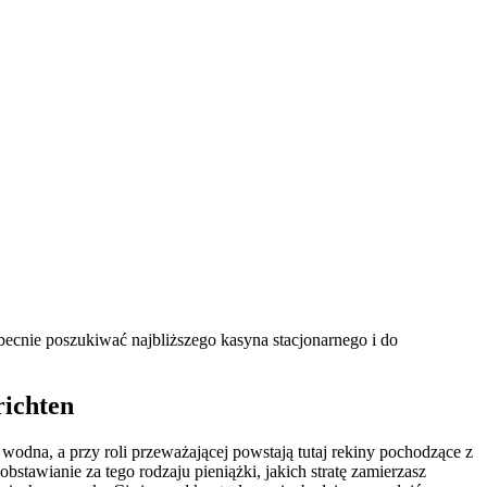
becnie poszukiwać najbliższego kasyna stacjonarnego i do
richten
wodna, a przy roli przeważającej powstają tutaj rekiny pochodzące z
stawianie za tego rodzaju pieniążki, jakich stratę zamierzasz