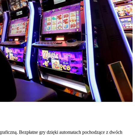
graficzną. Bezpłatne gry dzięki automatach pochodzące z dwóch