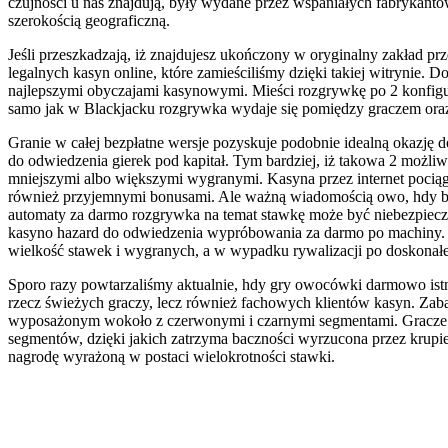
czujności u nas znajdują, były wydane przez wspaniałych fabrykant
szerokością geograficzną.
Jeśli przeszkadzają, iż znajdujesz ukończony w oryginalny zakład p
legalnych kasyn online, które zamieściliśmy dzięki takiej witrynie. 
najlepszymi obyczajami kasynowymi. Mieści rozgrywkę po 2 konfig
samo jak w Blackjacku rozgrywka wydaje się pomiędzy graczem ora
Granie w całej bezpłatne wersje pozyskuje podobnie idealną okazję
do odwiedzenia gierek pod kapitał. Tym bardziej, iż takowa 2 możli
mniejszymi albo większymi wygranymi. Kasyna przez internet pociąg
również przyjemnymi bonusami. Ale ważną wiadomością owo, hdy be
automaty za darmo rozgrywka na temat stawkę może być niebezpiecz
kasyno hazard do odwiedzenia wypróbowania za darmo po machiny. 
wielkość stawek i wygranych, a w wypadku rywalizacji po doskonał
Sporo razy powtarzaliśmy aktualnie, hdy gry owocówki darmowo istnie
rzecz świeżych graczy, lecz również fachowych klientów kasyn. Zab
wyposażonym wokoło z czerwonymi i czarnymi segmentami. Gracze 
segmentów, dzięki jakich zatrzyma baczności wyrzucona przez krupier
nagrodę wyrażoną w postaci wielokrotności stawki.