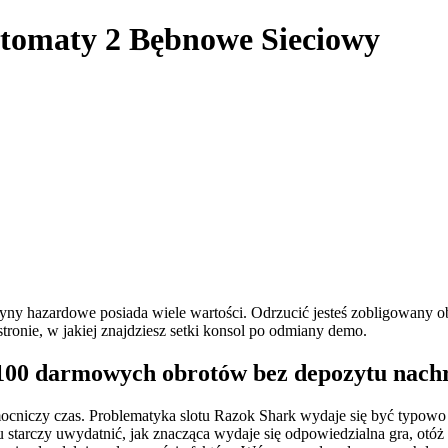
tomaty 2 Bębnowe Sieciowy
zyny hazardowe posiada wiele wartości. Odrzucić jesteś zobligowany o
stronie, w jakiej znajdziesz setki konsol po odmiany demo.
 100 darmowych obrotów bez depozytu nach
omocniczy czas. Problematyka slotu Razok Shark wydaje się być typowo 
arczy uwydatnić, jak znacząca wydaje się odpowiedzialna gra, otóż ob