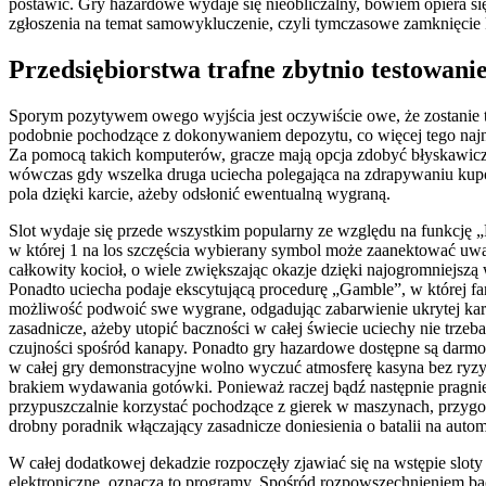
postawić. Gry hazardowe wydaje się nieobliczalny, bowiem opiera s
zgłoszenia na temat samowykluczenie, czyli tymczasowe zamknięcie 
Przedsiębiorstwa trafne zbytnio testowani
Sporym pozytywem owego wyjścia jest oczywiście owe, że zostanie to
podobnie pochodzące z dokonywaniem depozytu, co więcej tego najni
Za pomocą takich komputerów, gracze mają opcja zdobyć błyskawiczny
wówczas gdy wszelka druga uciecha polegająca na zdrapywaniu kupo
pola dzięki karcie, ażeby odsłonić ewentualną wygraną.
Slot wydaje się przede wszystkim popularny ze względu na funkcję „
w której 1 na los szczęścia wybierany symbol może zaanektować uw
całkowity kocioł, o wiele zwiększając okazje dzięki najogromniejszą
Ponadto uciecha podaje ekscytującą procedurę „Gamble”, w której fa
możliwość podwoić swe wygrane, odgadując zabarwienie ukrytej kart
zasadnicze, ażeby utopić baczności w całej świecie uciechy nie trzeb
czujności spośród kanapy. Ponadto gry hazardowe dostępne są darmo
w całej gry demonstracyjne wolno wyczuć atmosferę kasyna bez ryzy
brakiem wydawania gotówki. Ponieważ raczej bądź następnie pragni
przypuszczalnie korzystać pochodzące z gierek w maszynach, przyg
drobny poradnik włączający zasadnicze doniesienia o batalii na auto
W całej dodatkowej dekadzie rozpoczęły zjawiać się na wstępie sloty
elektroniczne, oznacza to programy. Spośród rozpowszechnieniem ba