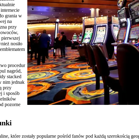
ktualnie
internecie
do grania w
wej na
yzna przy
i owoców,
 pierwszej
wnież nosiło
m emblematem
stwo procedur
pul nagród,
dy stacked
w nim jednak
ą przy
j i sposób
telników
od pozorne
unki
ne, które zostały popularne pośród fanów pod każdą szerokością geo