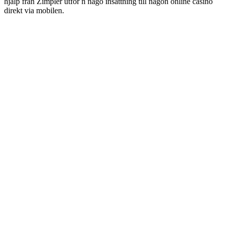
hjälp från Zimpler utför n någo insättning till någon online casino
direkt via mobilen.