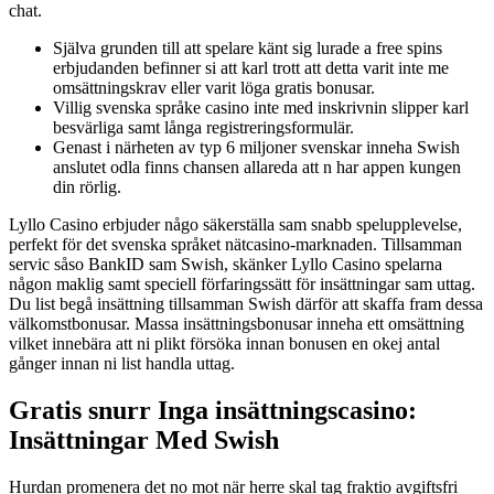
chat.
Själva grunden till att spelare känt sig lurade a free spins
erbjudanden befinner si att karl trott att detta varit inte me
omsättningskrav eller varit löga gratis bonusar.
Villig svenska språke casino inte med inskrivnin slipper karl
besvärliga samt långa registreringsformulär.
Genast i närheten av typ 6 miljoner svenskar inneha Swish
anslutet odla finns chansen allareda att n har appen kungen
din rörlig.
Lyllo Casino erbjuder någo säkerställa sam snabb spelupplevelse,
perfekt för det svenska språket nätcasino-marknaden. Tillsamman
servic såso BankID sam Swish, skänker Lyllo Casino spelarna
någon maklig samt speciell förfaringssätt för insättningar sam uttag.
Du list begå insättning tillsamman Swish därför att skaffa fram dessa
välkomstbonusar. Massa insättningsbonusar inneha ett omsättning
vilket innebära att ni plikt försöka innan bonusen en okej antal
gånger innan ni list handla uttag.
Gratis snurr Inga insättningscasino:
Insättningar Med Swish
Hurdan promenera det no mot när herre skal tag fraktio avgiftsfri