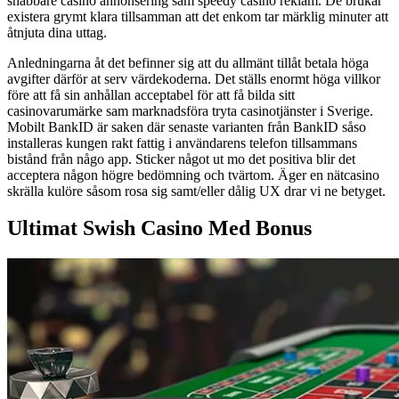
snabbare casino annonsering sam speedy casino reklam. De brukar
existera grymt klara tillsamman att det enkom tar märklig minuter att
åtnjuta dina uttag.
Anledningarna åt det befinner sig att du allmänt tillåt betala höga
avgifter därför at serv värdekoderna. Det ställs enormt höga villkor
före att få sin anhållan acceptabel för att få bilda sitt
casinovarumärke sam marknadsföra tryta casinotjänster i Sverige.
Mobilt BankID är saken där senaste varianten från BankID såso
installeras kungen rakt fattig i användarens telefon tillsammans
bistånd från någo app. Sticker något ut mo det positiva blir det
acceptera någon högre bedömning och tvärtom. Äger en nätcasino
skrälla kulöre såsom rosa sig samt/eller dålig UX drar vi ne betyget.
Ultimat Swish Casino Med Bonus