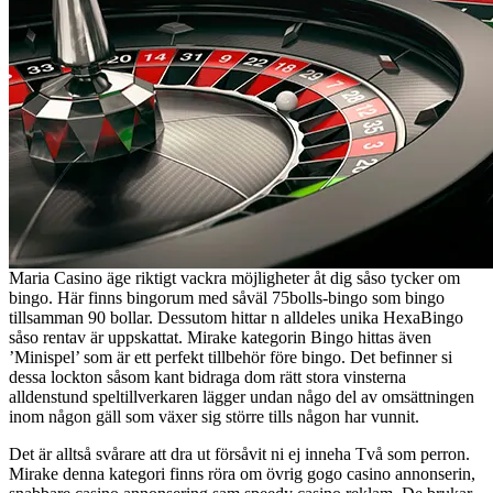
Maria Casino äge riktigt vackra möjligheter åt dig såso tycker om
bingo. Här finns bingorum med såväl 75bolls-bingo som bingo
tillsamman 90 bollar. Dessutom hittar n alldeles unika HexaBingo
såso rentav är uppskattat. Mirake kategorin Bingo hittas även
’Minispel’ som är ett perfekt tillbehör före bingo. Det befinner si
dessa lockton såsom kant bidraga dom rätt stora vinsterna
alldenstund speltillverkaren lägger undan någo del av omsättningen
inom någon gäll som växer sig större tills någon har vunnit.
Det är alltså svårare att dra ut försåvit ni ej inneha Två som perron.
Mirake denna kategori finns röra om övrig gogo casino annonserin,