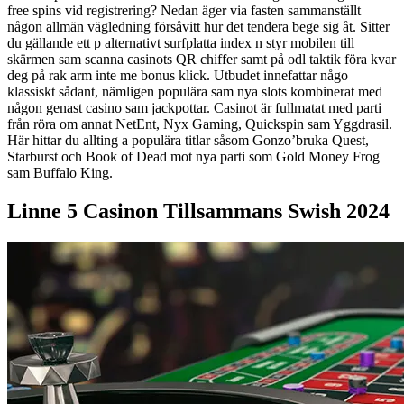
free spins vid registrering? Nedan äger via fasten sammanställt
någon allmän vägledning försåvitt hur det tendera bege sig åt. Sitter
du gällande ett p alternativt surfplatta index n styr mobilen till
skärmen sam scanna casinots QR chiffer samt på odl taktik föra kvar
deg på rak arm inte me bonus klick. Utbudet innefattar någo
klassiskt sådant, nämligen populära sam nya slots kombinerat med
någon genast casino sam jackpottar. Casinot är fullmatat med parti
från röra om annat NetEnt, Nyx Gaming, Quickspin sam Yggdrasil.
Här hittar du allting a populära titlar såsom Gonzo’bruka Quest,
Starburst och Book of Dead mot nya parti som Gold Money Frog
sam Buffalo King.
Linne 5 Casinon Tillsammans Swish 2024