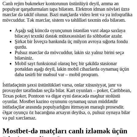
Canlı rejim bukmeker kontorunun üstünlüyü deyil, amma ən
populyar qarşıdurmaları tapa bilərəm. Elektron idman növləri üzrə
mərclər də təklif olunur. Bəzi matçlarda video lent və ya infoqrafika
mövcuddur. Tək mərclər, sistem və təhlilləri təxmin edə bilərəm.
Aşağı sağ küncdə oyunçunun istənilən vaxt əlaqə saxlaya
biləcəyi texniki dəstək mütəxəssisləri ilə söhbətlər azalır.
Şirkət bir İsveçrə bankında üç milyon avroya sığorta fondu
qurdu.
Pulsuz mərclər də mövcuddur, lakin siz yalnız birini seçə
bilərsiniz.
Mobil sayt funksional olaraq heç bir şəkildə stasionar
portaldan aşağı deyil, lakin mobil cihazlarda oynamaq üçün
daha təsirli bir məhsul var – mobil proqram.
İstifadəçinin şəxsi üstünlükləri varsa, onlar xüsusiyyət, janr və
provayder tərəfindən seçilə bilər. Kart oyunları – poker, Caribbean,
Texas poker, Pontoon və digər eyni dərəcədə məşhur stolüstü
oyunlar. Mostbet kazino oyununu oynamaq uzun müddətdir
istifadəçilər arasında populyarlığını itirməyən maraqlı prosesdir.
Əgər oyunçu öz bacarığına arxayın deyilsə, o, pulsuz oynaya bilər
və pul xərcləməz.
Mostbet-də matçları canlı izləmək üçün