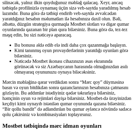
silinəcək, yalnız ilkin qoyduğunuz məbləğ qalacaq. Xeyr, ancaq
tətbiqdə profilinizlə oynamaq üçün sizə veb-saytda yaradılmış hesab
lazımdır. Buna görə də tətbiqi endirib veb-saytda əvvəlcədən
yaratdığınız hesabın məlumatları ilə hesabınıza daxil olun. Bəli,
əlbəttə, düzgün strategiya qurmaqla Mostbet slotları və digər qumar
oyunlarında qazanan bir plan qura bilərsiniz. Buna görə də, tez-tez
məşq edin, bu sizi nəticəyə aparacaq.
Bu bonusu əldə edib elə indi daha çox qazanmağa başlayın.
Kimi tanınmış oyun provayderlərinin yaratdığı oyunları görə
bilərsiniz.
Nəticədə Mostbet ikonası cihazınızın əsas ekranında
görünəcək və siz Azərbaycanın harasında olmağınızdan asılı
olmayaraq oyununuzu oynaya biləcəksiniz.
Mərcin məbləğinə qərar verdikdən sonra “Mərc qoy” düyməsinə
basın və oyun bitdikdən sonra qazanclarınızın hesabınıza çatmasını
gözləyin. Bu addımlar istədiyiniz qədər təkrarlaya bilərsiniz,
həmçinin oyun və rejimləri dəyişə bilərsiniz. Mostbet-də ürəyinizdən
keçdiyi kimi oynayıb istənilən qumar oyununda qazana bilərsiniz.
“Bir qollu bandit” də adlandırılan bu qumar əyləncə növündə sadəcə
qolu çəkirsiniz və kombinasiyaları toplayırsınız.
Mostbet tətbiqində mərc idman oyunları