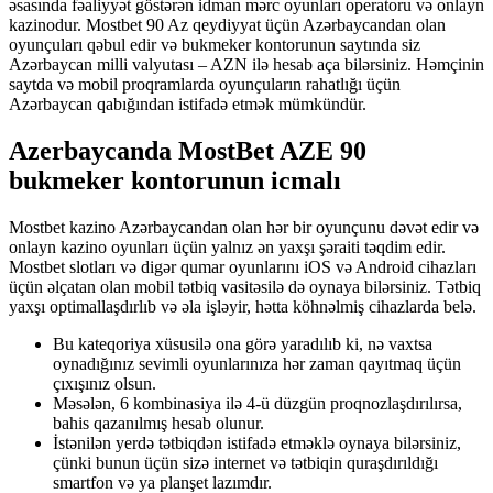
əsasında fəaliyyət göstərən idman mərc oyunları operatoru və onlayn
kazinodur. Mostbet 90 Az qeydiyyat üçün Azərbaycandan olan
oyunçuları qəbul edir və bukmeker kontorunun saytında siz
Azərbaycan milli valyutası – AZN ilə hesab aça bilərsiniz. Həmçinin
saytda və mobil proqramlarda oyunçuların rahatlığı üçün
Azərbaycan qabığından istifadə etmək mümkündür.
Azerbaycanda MostBet AZE 90
bukmeker kontorunun icmalı
Mostbet kazino Azərbaycandan olan hər bir oyunçunu dəvət edir və
onlayn kazino oyunları üçün yalnız ən yaxşı şəraiti təqdim edir.
Mostbet slotları və digər qumar oyunlarını iOS və Android cihazları
üçün əlçatan olan mobil tətbiq vasitəsilə də oynaya bilərsiniz. Tətbiq
yaxşı optimallaşdırlıb və əla işləyir, hətta köhnəlmiş cihazlarda belə.
Bu kateqoriya xüsusilə ona görə yaradılıb ki, nə vaxtsa
oynadığınız sevimli oyunlarınıza hər zaman qayıtmaq üçün
çıxışınız olsun.
Məsələn, 6 kombinasiya ilə 4-ü düzgün proqnozlaşdırılırsa,
bahis qazanılmış hesab olunur.
İstənilən yerdə tətbiqdən istifadə etməklə oynaya bilərsiniz,
çünki bunun üçün sizə internet və tətbiqin quraşdırıldığı
smartfon və ya planşet lazımdır.