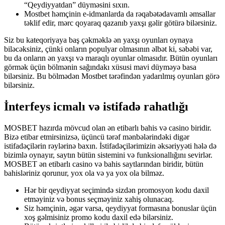
“Qeydiyyatdan” düyməsini sıxın.
Mostbet həmçinin e-idmanlarda da rəqabətədavamlı əmsallar
təklif edir, mərc qoyaraq qazanıb yaxşı gəlir götürə bilərsiniz.
Siz bu kateqoriyaya baş çəkməklə ən yaxşı oyunları oynaya
biləcəksiniz, çünki onların populyar olmasının əlbət ki, səbəbi var,
bu da onların ən yaxşı və maraqlı oyunlar olmasıdır. Bütün oyunları
görmək üçün bölmənin sağındakı xüsusi mavi düyməyə basa
bilərsiniz. Bu bölmədən Mostbet tərəfindən yadarılmış oyunları görə
bilərsiniz.
İnterfeys icmalı və istifadə rahatlığı
MOSBET hazırda mövcud olan ən etibarlı bahis və casino biridir.
Bizə etibar etmirsinizsə, üçüncü tərəf mənbələrindəki digər
istifadəçilərin rəylərinə baxın. İstifadəçilərimizin əksəriyyəti hələ də
bizimlə oynayır, saytın bütün sistemini və funksionallığını sevirlər.
MOSBET ən etibarlı casino və bahis saytlarından biridir, bütün
bahisləriniz qorunur, yox ola və ya yox ola bilməz.
Hər bir qeydiyyat seçimində sizdən promosyon kodu daxil
etməyiniz və bonus seçməyiniz xahiş olunacaq.
Siz həmçinin, əgər varsa, qeydiyyat formasına bonuslar üçün
xoş gəlmisiniz promo kodu daxil edə bilərsiniz.