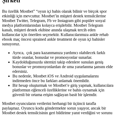
Şirketi
Bu özellik Mostbet” “oyun içi bahis olarak bilinir ve birçok spor
etkinliği için mevcuttur. Mostbet’in müşteri destek temsilcilerine
Mostbet Twitter, Telegram, Fb ve Instagram gibi popüler sosyal
medya platformlarından kolayca erişilebilir. Mostbet Telegram
kanalı, müşteri destek ekibine anında ulaşmak tercih eden
kullanıcılar için önerilen seçenektir. Kullanıcılarımıza ankle rehab
ebook maç öncesi sprained ankle treatment de oyun içi bahisler
sunuyoruz.
Ayrıca, çok para kazanmanıza yardımcı olabilecek farklı
türde oranlar, bonuslar ve promosyonlar sunarlar.
Kaydolduğunuzda sitemizi takip edenlere sunulan geniş
bonuslar ve promosyonlardan de uma yararlanma şansını elde
edersiniz.
Bu nedenle, Mostbet iOS ve Android uygulamalarını
indirmeden önce bu farkları anlamak önemlidir.
Bir hesap oluşturmak ve Mostbet’e giriş yapmak, kullanıcılara
platformun eğlenceli özelliklerine ve bahis oynamak için
güvenli bir ortama erişim sağlayan basit bir işlemdir.
Mostbet oyuncuların verilerini herhangi bir üçüncü tarafla
paylaşmaz. Oyuncu kodu göndermekte sorun yaşıyor, ancak bir
Mostbet destek temsilcisinin geri bildirime yanıt verdiğini ve sorunu