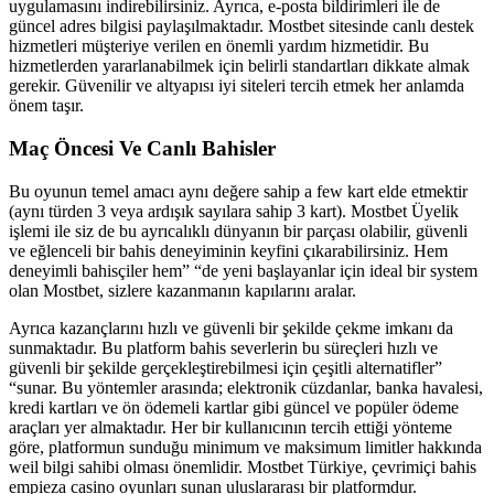
uygulamasını indirebilirsiniz. Ayrıca, e-posta bildirimleri ile de
güncel adres bilgisi paylaşılmaktadır. Mostbet sitesinde canlı destek
hizmetleri müşteriye verilen en önemli yardım hizmetidir. Bu
hizmetlerden yararlanabilmek için belirli standartları dikkate almak
gerekir. Güvenilir ve altyapısı iyi siteleri tercih etmek her anlamda
önem taşır.
Maç Öncesi Ve Canlı Bahisler
Bu oyunun temel amacı aynı değere sahip a few kart elde etmektir
(aynı türden 3 veya ardışık sayılara sahip 3 kart). Mostbet Üyelik
işlemi ile siz de bu ayrıcalıklı dünyanın bir parçası olabilir, güvenli
ve eğlenceli bir bahis deneyiminin keyfini çıkarabilirsiniz. Hem
deneyimli bahisçiler hem” “de yeni başlayanlar için ideal bir system
olan Mostbet, sizlere kazanmanın kapılarını aralar.
Ayrıca kazançlarını hızlı ve güvenli bir şekilde çekme imkanı da
sunmaktadır. Bu platform bahis severlerin bu süreçleri hızlı ve
güvenli bir şekilde gerçekleştirebilmesi için çeşitli alternatifler”
“sunar. Bu yöntemler arasında; elektronik cüzdanlar, banka havalesi,
kredi kartları ve ön ödemeli kartlar gibi güncel ve popüler ödeme
araçları yer almaktadır. Her bir kullanıcının tercih ettiği yönteme
göre, platformun sunduğu minimum ve maksimum limitler hakkında
weil bilgi sahibi olması önemlidir. Mostbet Türkiye, çevrimiçi bahis
empieza casino oyunları sunan uluslararası bir platformdur.