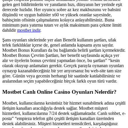
gelen geri bildirimlerin ve yanıtların hızı, dünyanın her yerinde eşit
derecede hızlıdır. Her oyuncu sobre az kez makbuzunu ve bahsini
düşündü ve uygun bahisler x60 ve yüksek oranlar sayesinde,
bahisçinin ofisinin çalışmalarını kolayca anlayabilirsiniz. Buna
minimum para yatırma tutarı ve aylık maksimum para çekme limiti
dahildir
mostbet indir
.
Şans oyunları sitelerinde yer alan Benefit kullanım şartları, ufak
tefek farklılıklar içerse de, genel anlamda kapsamı aynı sayılır.
Mostbet Bonus Kuralları da bu bağlamda belirli şartları içermektedir.
Mostbet Bonus Çevrim Şartları, her benefit sayfasında açıkça yer
alır ve üyelerin bonus çevrimi yapmadan önce, bu şartları” “kesin
olarak okuyup anlamaları gerekir. Gerçek parayla oynanan oyunları
oynayıp kazanabileceğiniz bir yer arıyorsanız bu web-site tam size
göre. Günün veya gecenin herhangi bir saatinde katılabilirsiniz ve
aralarından seçim yapabileceğiniz birçok farklı oyun türü vardır.
Mostbet Canlı Online Casino Oyunları Nelerdir?
Mostbet, kullanıcılarına kesintisiz bir hizmet sunabilmek adına çeşitli
iletişim kanalları aracılığıyla destek sağlar. Mostbet müşteri
hizmetleri, kullanıcılarına 7/24 destek sağlamaktadır. Canlı sohbet, e-
posta” “empieza telefon gibi çeşitli iletişim kanalları üzerinden
destek alabilirsiniz. Müşteri hizmetleri temsilcileri, karşılaştığınız