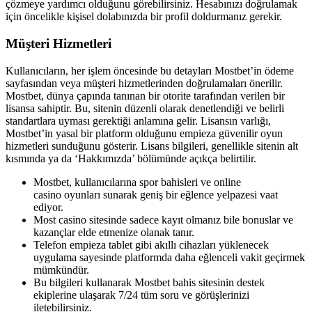
çözmeye yardımcı olduğunu görebilirsiniz. Hesabınızı doğrulamak
için öncelikle kişisel dolabınızda bir profil doldurmanız gerekir.
Müşteri Hizmetleri
Kullanıcıların, her işlem öncesinde bu detayları Mostbet’in ödeme
sayfasından veya müşteri hizmetlerinden doğrulamaları önerilir.
Mostbet, dünya çapında tanınan bir otorite tarafından verilen bir
lisansa sahiptir. Bu, sitenin düzenli olarak denetlendiği ve belirli
standartlara uyması gerektiği anlamına gelir. Lisansın varlığı,
Mostbet’in yasal bir platform olduğunu empieza güvenilir oyun
hizmetleri sunduğunu gösterir. Lisans bilgileri, genellikle sitenin alt
kısmında ya da ‘Hakkımızda’ bölümünde açıkça belirtilir.
Mostbet, kullanıcılarına spor bahisleri ve online
casino oyunları sunarak geniş bir eğlence yelpazesi vaat
ediyor.
Most casino sitesinde sadece kayıt olmanız bile bonuslar ve
kazançlar elde etmenize olanak tanır.
Telefon empieza tablet gibi akıllı cihazları yüklenecek
uygulama sayesinde platformda daha eğlenceli vakit geçirmek
mümkündür.
Bu bilgileri kullanarak Mostbet bahis sitesinin destek
ekiplerine ulaşarak 7/24 tüm soru ve görüşlerinizi
iletebilirsiniz.