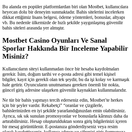
Bu alanda en popüler platformlardan biri olan Mostbet, kullanıcılara
heyecan dolu bir deneyim sunmaktadır. Bahis sitelerini incelerken
dikkat ettiğimiz lisans belgesi, ödeme yöntemleri, bonuslar, altyapı
vb. Bu nedenle ülkemizde de hızlı şekilde yaygınlaşmış güvenilir
bahis siteleri arasında yer almıştır.
Mostbet Casino Oyunları Ve Sanal
Sporlar Hakkında Bir Inceleme Yapabilir
Misiniz?
Kullanıcıların siteyi kullanmadan önce bir hesaba kaydolmaları
gerekir. İsim, doğum tarihi ve e-posta adresi gibi temel kişisel
bilgiler, kayıt için gerekli olan tek şeydir, bu da işi kolay ve karmaşık
hale getirir. Oyuncuların unutmaması gereken önemli bir nokta,
güncel giriş adresine ulaşırken güvenilir kaynakları kullanmalarıdır.
Ne tür bir bahis yapmayı tercih ederseniz edin, Mostbet’te herkes
için bir şeyler vardır. Rekabetçi” “oranlar ve çizgilerle,
bahislerinizden en iyi şekilde yararlandığınızdan emin olabilirsiniz.
Ayrıca, sık sık sunulan promosyonlar ve bonuslarla kârınızı daha da
artırabilirsiniz. Hesap oluşturulduktan sonra giriş bilgilerinizi içeren
bir mesaj görüntülenir. E-postanıza gönderdiyseniz veya resim
olarak kaydettiyseniz, kullanıcı adınızı ve şifrenizi giriş formunuza