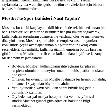
taleplerinizi iletebilirsiniz. Mostbet Destek ve Canlı Yardım
sayfasında ayrıca web-site içerisinde tüm aktiviteleriniz için bir soru
bankası bulunmaktadır.
Mostbet’te Spor Bahisleri Nasıl Yapılır?
Mostbet, bu talebi karşılayan etkili bir canlı destek hizmeti sunan bir
bahis sitesidir. Müşterilerine kesintisiz iletişim imkanı sağlayarak,
kullanıcıların sorunlarını çözmelerine yardımcı olur ve memnuniyet
düzeyini artırır. Mostbet spor bahisleri empieza casino oyunları
konusunda çeşitli avantajlar sunan bir platformdur. Geniş oyun
seçenekleri, güvenilirlik, kullanıcı gizliliği empieza bonus fırsatları
gibi faktörler, Mostbet’i tercih eden kullanıcılara keyifli ve kazançlı
bir deneyim yaşatmaktadır.
Böylece, Mostbet, kullanıcıların ihtiyaçlarını karşılayan
empieza olumlu bir deneyim sunan bir bahis platformu olarak
öne çıkar.
Örneğin, bir oyuncunun Mostbet yalnızca bir hesabı olmalıdır,
kullanıcı 18 yaşından büyük olmalıdır.
Yeni oyuncular, kayıt olduktan sonra büyük hoş geldin
bonusları kazanırlar.
O yüzden sosyal medya hesaplarında ve bu sayfamızda
sürekli Mostbet güncel giriş adresleri hakkında bilgi
verilmektedir.