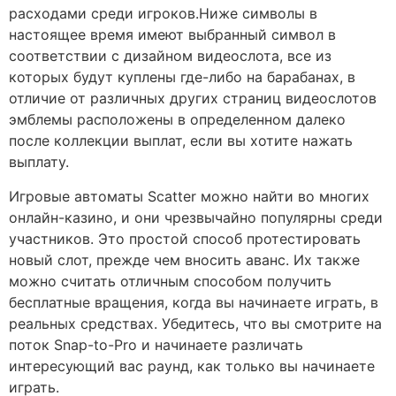
расходами среди игроков.Ниже символы в
настоящее время имеют выбранный символ в
соответствии с дизайном видеослота, все из
которых будут куплены где-либо на барабанах, в
отличие от различных других страниц видеослотов
эмблемы расположены в определенном далеко
после коллекции выплат, если вы хотите нажать
выплату.
Игровые автоматы Scatter можно найти во многих
онлайн-казино, и они чрезвычайно популярны среди
участников. Это простой способ протестировать
новый слот, прежде чем вносить аванс. Их также
можно считать отличным способом получить
бесплатные вращения, когда вы начинаете играть, в
реальных средствах. Убедитесь, что вы смотрите на
поток Snap-to-Pro и начинаете различать
интересующий вас раунд, как только вы начинаете
играть.