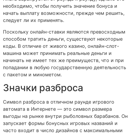
необходимо, чтобы получить значение бонуса и
начать выплату возможности, прежде чем решить,
следует ли их применять.
Поскольку онлайн-ставки являются превосходным
способом тратить деньги, существуют некоторые
коды. В отличие от живого казино, онлайн-слот-
машина может принимать реальные деньги и
начинать не имеет тех же преимуществ, что и при
попадании в любую государственную деятельность
с пакетом и минометом.
Значки разброса
Символ разброса в отличном раунде игрового
автомата в Интернете — это символ размера
выгоды на рынке внутри рыболовных барабанов. Он
запускает формы бонусных игровых названий и
часто входит в число дизайнов с максимальными