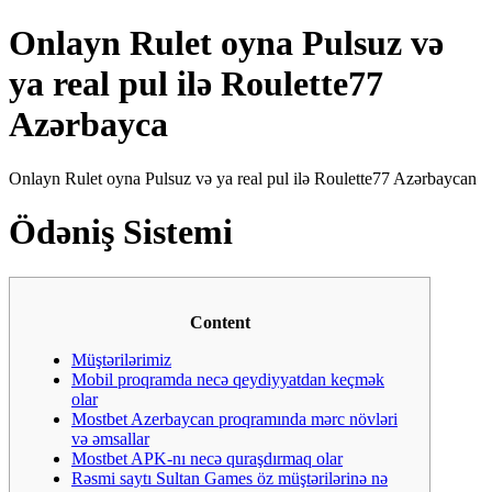
Skip
Onlayn Rulet oyna Pulsuz və
to
content
ya real pul ilə Roulette77
Azərbayca
Onlayn Rulet oyna Pulsuz və ya real pul ilə Roulette77 Azərbaycan
Ödəniş Sistemi
Content
Müştərilərimiz
Mobil proqramda necə qeydiyyatdan keçmək
olar
Mostbet Azerbaycan proqramında mərc növləri
və əmsallar
Mostbet APK-nı necə quraşdırmaq olar
Rəsmi saytı Sultan Games öz müştərilərinə nə