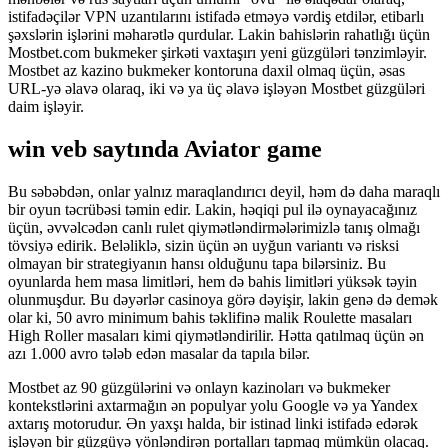
istifadəçilər VPN uzantılarını istifadə etməyə vərdiş etdilər, etibarlı
şəxslərin işlərini məharətlə qurdular. Lakin bahislərin rahatlığı üçün
Mostbet.com bukmeker şirkəti vaxtaşırı yeni güzgüləri tənzimləyir.
Mostbet az kazino bukmeker kontoruna daxil olmaq üçün, əsas
URL-yə əlavə olaraq, iki və ya üç əlavə işləyən Mostbet güzgüləri
daim işləyir.
win veb saytında Aviator game
Bu səbəbdən, onlar yalnız maraqlandırıcı deyil, həm də daha maraqlı
bir oyun təcrübəsi təmin edir. Lakin, həqiqi pul ilə oynayacağınız
üçün, əvvəlcədən canlı rulet qiymətləndirmələrimizlə tanış olmağı
tövsiyə edirik. Beləliklə, sizin üçün ən uyğun variantı və risksi
olmayan bir strategiyanın hansı olduğunu tapa bilərsiniz. Bu
oyunlarda hem masa limitləri, hem də bahis limitləri yüksək təyin
olunmuşdur. Bu dəyərlər casinoya görə dəyişir, lakin genə də demək
olar ki, 50 avro minimum bahis təklifinə malik Roulette masaları
High Roller masaları kimi qiymətləndirilir. Hətta qatılmaq üçün ən
azı 1.000 avro tələb edən masalar da tapıla bilər.
Mostbet az 90 güzgülərini və onlayn kazinoları və bukmeker
kontekstlərini axtarmağın ən populyar yolu Google və ya Yandex
axtarış motorudur. Ən yaxşı halda, bir istinad linki istifadə edərək
işləyən bir güzgüyə yönləndirən portalları tapmaq mümkün olacaq.