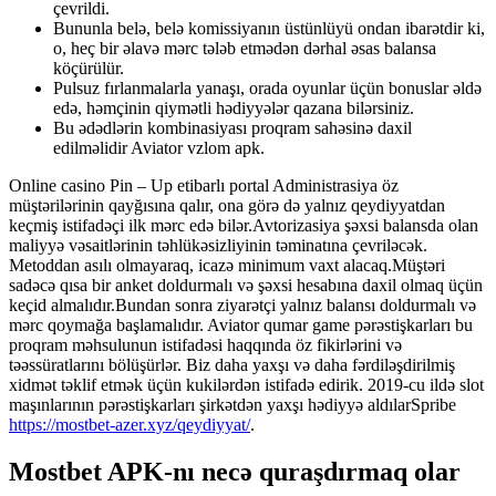
çevrildi.
Bununla belə, belə komissiyanın üstünlüyü ondan ibarətdir ki,
o, heç bir əlavə mərc tələb etmədən dərhal əsas balansa
köçürülür.
Pulsuz fırlanmalarla yanaşı, orada oyunlar üçün bonuslar əldə
edə, həmçinin qiymətli hədiyyələr qazana bilərsiniz.
Bu ədədlərin kombinasiyası proqram sahəsinə daxil
edilməlidir Aviator vzlom apk.
Online casino Pin – Up etibarlı portal Administrasiya öz
müştərilərinin qayğısına qalır, ona görə də yalnız qeydiyyatdan
keçmiş istifadəçi ilk mərc edə bilər.Avtorizasiya şəxsi balansda olan
maliyyə vəsaitlərinin təhlükəsizliyinin təminatına çevriləcək.
Metoddan asılı olmayaraq, icazə minimum vaxt alacaq.Müştəri
sadəcə qısa bir anket doldurmalı və şəxsi hesabına daxil olmaq üçün
keçid almalıdır.Bundan sonra ziyarətçi yalnız balansı doldurmalı və
mərc qoymağa başlamalıdır. Aviator qumar game pərəstişkarları bu
proqram məhsulunun istifadəsi haqqında öz fikirlərini və
təəssüratlarını bölüşürlər. Biz daha yaxşı və daha fərdiləşdirilmiş
xidmət təklif etmək üçün kukilərdən istifadə edirik. 2019-cu ildə slot
maşınlarının pərəstişkarları şirkətdən yaxşı hədiyyə aldılarSpribe
https://mostbet-azer.xyz/qeydiyyat/
.
Mostbet APK-nı necə quraşdırmaq olar