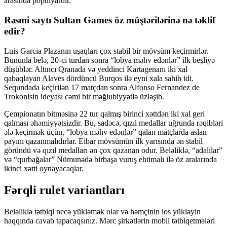
arasında populyardır.
Rəsmi saytı Sultan Games öz müştərilərinə nə təklif
edir?
Luis Garcia Plazanın uşaqları çox stabil bir mövsüm keçirmirlər.
Bununla belə, 20-ci turdan sonra “lobya məhv edənlər” ilk beşliyə
düşüblər. Altıncı Qranada və yeddinci Kartagenanı iki xal
qabaqlayan Alaves dördüncü Burqos ilə eyni xala sahib idi.
Sequndada keçirilən 17 matçdan sonra Alfonso Fernandez de
Trokonisin ideyası cəmi bir məğlubiyyətlə üzləşib.
Çempionatın bitməsinə 22 tur qalmış birinci xəttdən iki xal geri
qalması əhəmiyyətsizdir. Bu, sadəcə, qızıl medallar uğrunda rəqibləri
ələ keçirmək üçün, “lobya məhv edənlər” qalan matçlarda aslan
payını qazanmalıdırlar. Eibar mövsümün ilk yarısında ən stabil
göründü və qızıl medalları ən çox qazanan odur. Beləliklə, “adalılar”
və “qurbağalar” Nümunədə birbaşa vuruş ehtimalı ilə öz aralarında
ikinci xətti oynayacaqlar.
Fərqli rulet variantları
Beləliklə tətbiqi necə yükləmək olar və həmçinin ios yükləyin
haqqında cavab tapacaqsınız. Mərc şirkətlərin mobil tətbiqetmələri