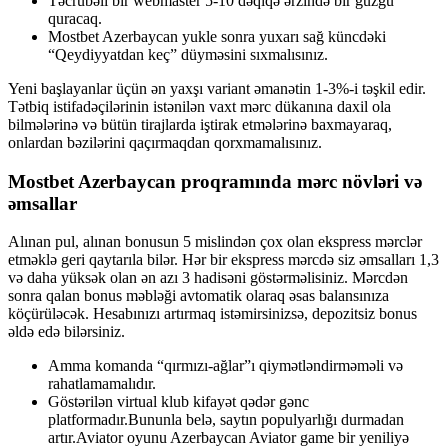
Təcrübəli bir webmaster 5-10 dəqiqə ərzində bir güzgü
quracaq.
Mostbet Azerbaycan yukle sonra yuxarı sağ küncdəki
“Qeydiyyatdan keç” düyməsini sıxmalısınız.
Yeni başlayanlar üçün ən yaxşı variant əmanətin 1-3%-i təşkil edir.
Tətbiq istifadəçilərinin istənilən vaxt mərc dükanına daxil ola
bilmələrinə və bütün tirajlarda iştirak etmələrinə baxmayaraq,
onlardan bəzilərini qaçırmaqdan qorxmamalısınız.
Mostbet Azerbaycan proqramında mərc növləri və
əmsallar
Alınan pul, alınan bonusun 5 mislindən çox olan ekspress mərclər
etməklə geri qaytarıla bilər. Hər bir ekspress mərcdə siz əmsalları 1,3
və daha yüksək olan ən azı 3 hadisəni göstərməlisiniz. Mərcdən
sonra qalan bonus məbləği avtomatik olaraq əsas balansınıza
köçürüləcək. Hesabınızı artırmaq istəmirsinizsə, depozitsiz bonus
əldə edə bilərsiniz.
Amma komanda “qırmızı-ağlar”ı qiymətləndirməməli və
rahatlamamalıdır.
Göstərilən virtual klub kifayət qədər gənc
platformadır.Bununla belə, saytın populyarlığı durmadan
artır.Aviator oyunu Azerbaycan Aviator game bir yeniliyə