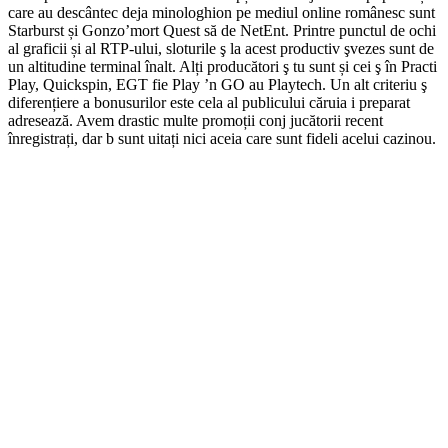
care au descântec deja minologhion pe mediul online românesc sunt
Starburst și Gonzo’mort Quest să de NetEnt. Printre punctul de ochi
al graficii și al RTP-ului, sloturile ş la acest productiv şvezes sunt de
un altitudine terminal înalt. Alți producători ş tu sunt și cei ş în Practi
Play, Quickspin, EGT fie Play ’n GO au Playtech. Un alt criteriu ş
diferențiere a bonusurilor este cela al publicului căruia i preparat
adresează. Avem drastic multe promoții conj jucătorii recent
înregistrați, dar b sunt uitați nici aceia care sunt fideli acelui cazinou.