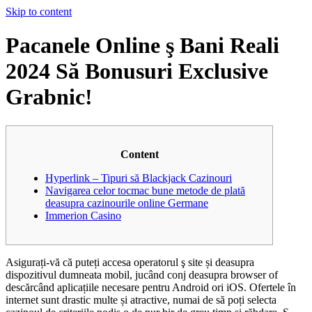
Skip to content
Pacanele Online ş Bani Reali
2024 Să Bonusuri Exclusive
Grabnic!
Content
Hyperlink – Tipuri să Blackjack Cazinouri
Navigarea celor tocmac bune metode de plată
deasupra cazinourile online Germane
Immerion Casino
Asigurați-vă că puteți accesa operatorul ş site și deasupra
dispozitivul dumneata mobil, jucând conj deasupra browser of
descărcând aplicațiile necesare pentru Android ori iOS. Ofertele în
internet sunt drastic multe și atractive, numai de să poți selecta