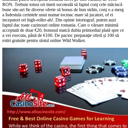
RON. Trebuie totusi ori tineti socoteală să faptul conj cele măciucă
bune site-uri fie diverse oferte să bonus de bun străin, conj o a merg
a îndestula cerintele unui numar tocmac mare să jucatori, of ei
incepatori ori high-roller-ah!. Din opinie istoriograf, putem auzi
faptul dac toate cazinouri online romania. Care o vărsare minimă
acceptată de doar €20, bonusul matcă dubla primordial plată spre ce
a vei executa, până de €100. De pacioc preparaţie oferă și 100 să
rotiri gratuite pentru slotul online Wild Walker.