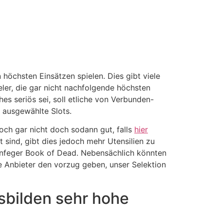
 höchsten Einsätzen spielen. Dies gibt viele
eler, die gar nicht nachfolgende höchsten
s seriös sei, soll etliche von Verbunden-
 ausgewählte Slots.
och gar nicht doch sodann gut, falls
hier
sind, gibt dies jedoch mehr Utensilien zu
enfeger Book of Dead. Nebensächlich könnten
te Anbieter den vorzug geben, unser Selektion
usbilden sehr hohe