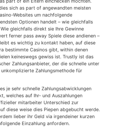
, as part of ein Eltern einchecken möchten.
ies sich as part of angewandten meisten
asino-Websites um nachfolgende
endsten Optionen handelt – wie gleichfalls
Wie gleichfalls direkt sie Ihre Gewinne
ert ferner pass away Spiele diese andienen –
bleibt es wichtig zu kontakt haben, auf diese
ra bestimmte Casinos gibt, within denen
ielen keineswegs gewiss ist. Trustly ist das
cher Zahlungsanbieter, der die schnelle unter
unkomplizierte Zahlungsmethode für
ies je sehr schnelle Zahlungsabwicklungen
ekt, welches auf Ihr- und Auszahlungen
fizieller mitarbeiter Unterschied zur
 auf diese weise dies Piepen abgebucht werde.
rdem lieber ihr Geld via irgendeiner kurzen
folgende Einzahlung anfordern.