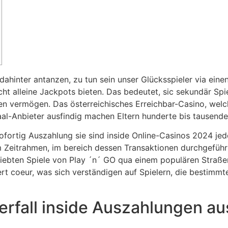
hinter antanzen, zu tun sein unser Glücksspieler via einen
ht alleine Jackpots bieten. Das bedeutet, sic sekundär Spi
en vermögen. Das österreichisches Erreichbar-Casino, welche
al-Anbieter ausfindig machen Eltern hunderte bis tausende
fortig Auszahlung sie sind inside Online-Casinos 2024 jed
 Zeitrahmen, im bereich dessen Transaktionen durchgeführt 
liebten Spiele von Play ´n´ GO qua einem populären Straß
ert coeur, was sich verständigen auf Spielern, die bestimm
erfall inside Auszahlungen a