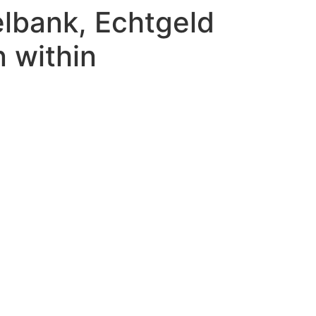
lbank, Echtgeld
 within