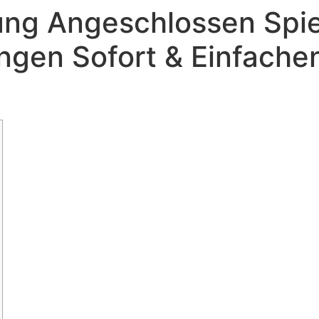
ung Angeschlossen Spie
gen Sofort & Einfachen