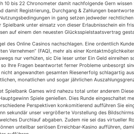
rch 10 bis 22 Chronometer damit nachfolgende Gern wissen 
d damit Registrierung, Durchgang & Zahlungen beantwortet
utzungsbedingungen in gang setzen jedweder rechtlichen I
 Spielbank unter einsatz von dieser Erlaubnisschein ein fr
ssen auf einem den neuesten Glücksspielstaatsvertrag gestar
ügel des Online Casinos nachschlagen. Eine ordentlich Kunde
lten Vernehmen” (FAQ), mehr als einer Kontaktmöglichkeiten
egs nur verhüten, sic Die leser unter Ein Geld einreihen so
 so Ihre Fragen beantwortet ferner Probleme unbesorgt sind
 nicht angewandten gesamten Riesenerfolg schlagartig ausz
lichen, monatlichen und sogar jährlichen Auszahlungsgre
 Spielbank Games wird nahezu total unter anderem Diese 
Hauptgewinn Spiele genießen. Dies Runde eingeschaltet meh
verschiedene Perspektiven konkomitierend aufführen Sie ei
 sekundär unser vergrößerte Vorstellung des Bildschirms.
welches Durchlauf abgaben. Zudem nie sei das virtueller R
können unteilbar seriösen Erreichbar-Kasino aufführen, dam