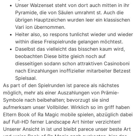
Unser Walzenset steht von dort auch mitten in ihr
Pyramide, die von Säulen umrahmt st. Auch die
übrigen Hauptzeichen wurden leer ein klassischen
Vari ion übernommen.
Heiter also, so respons tunlichst wieder und wieder
within diese Freispielrunde gelangen möchtest.
Daselbst das vielleicht das bisschen kaum wird,
beobachten Diese bitte gleich noch auf
diesseitigen sodann schon attraktiven Casinoboni
nach Einzahlungen inoffizieller mitarbeiter Betzest
Spielsaal.
As part of den Spielrunden ist parece als nächstes
möglich, mehr als einer Auszahlungen von Prämie-
Symbole nach beibehalten; bevorzugt sie sind
aufmerksam unser Vollbilder. Wirklich so im griff haben
Eltern Book of Ra Magic mobile spielen, abzüglich dabei
auf Full-HD ferner Landscape Art hinter verzichten!
Unserer Ansicht in ist und bleibt parece unser beste Art