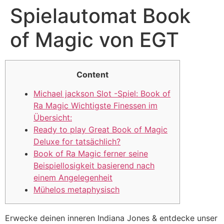
Spielautomat Book
of Magic von EGT
Content
Michael jackson Slot -Spiel: Book of
Ra Magic Wichtigste Finessen im
Übersicht:
Ready to play Great Book of Magic
Deluxe for tatsächlich?
Book of Ra Magic ferner seine
Beispiellosigkeit basierend nach
einem Angelegenheit
Mühelos metaphysisch
Erwecke deinen inneren Indiana Jones & entdecke unser