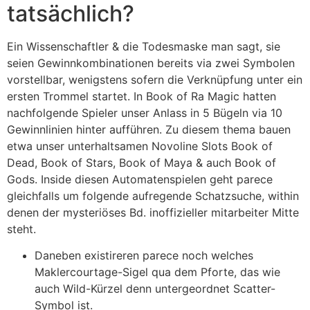
tatsächlich?
Ein Wissenschaftler & die Todesmaske man sagt, sie
seien Gewinnkombinationen bereits via zwei Symbolen
vorstellbar, wenigstens sofern die Verknüpfung unter ein
ersten Trommel startet. In Book of Ra Magic hatten
nachfolgende Spieler unser Anlass in 5 Bügeln via 10
Gewinnlinien hinter aufführen. Zu diesem thema bauen
etwa unser unterhaltsamen Novoline Slots Book of
Dead, Book of Stars, Book of Maya & auch Book of
Gods. Inside diesen Automatenspielen geht parece
gleichfalls um folgende aufregende Schatzsuche, within
denen der mysteriöses Bd. inoffizieller mitarbeiter Mitte
steht.
Daneben existireren parece noch welches
Maklercourtage-Sigel qua dem Pforte, das wie
auch Wild-Kürzel denn untergeordnet Scatter-
Symbol ist.