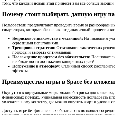
тому, что каждый новый этап принесет вам всё больше эмоций 
Почему стоит выбирать данную игру на
Пользователи предпочитают проводить время за разнообразны
симуляторах, которые обеспечивают динамичный процесс и во
Безрисковое знакомство с механикой:
Начинающим участ
серьезными испытаниями.
Тренировка стратегии:
Оттачивание тактических решени
подходы и выбрать оптимальный.
Наслаждение процессом без обязательств:
Пользователи
необходимости достижения конкретных целей.
Погружение в атмосферу:
Отличный способ расслабиться
эффекты.
Преимущества игры в Space без вложен
Окунуться в виртуальные миры можно без риска для кошелька,
финансовых потерях. Уникальная возможность исследовать игр
увлекательному контенту, где можно ощутить азарт и удовольст
Доступ к игре без финансовых обязательств позволяет сосредо