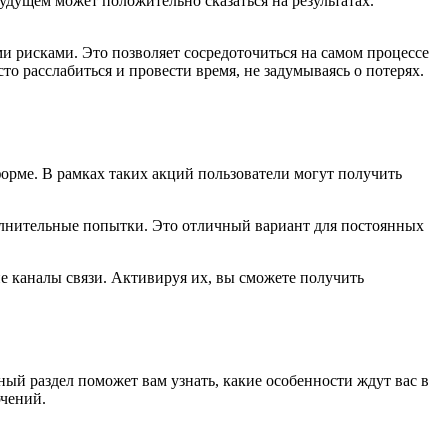
будущем может положительно сказаться на результатах.
и рисками. Это позволяет сосредоточиться на самом процессе
то расслабиться и провести время, не задумываясь о потерях.
орме. В рамках таких акций пользователи могут получить
олнительные попытки. Это отличный вариант для постоянных
ие каналы связи. Активируя их, вы сможете получить
й раздел поможет вам узнать, какие особенности ждут вас в
ючений.