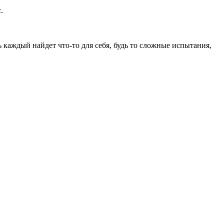
.
 каждый найдет что-то для себя, будь то сложные испытания,