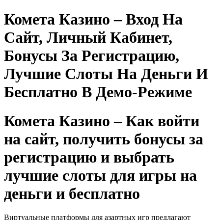
Skip
Комета Казино – Вход На
to
content
Сайт, Личный Кабинет,
Бонусы За Регистрацию,
Лучшие Слоты На Деньги И
Бесплатно В Демо-Режиме
Комета Казино – Как войти
на сайт, получить бонусы за
регистрацию и выбрать
лучшие слоты для игры на
деньги и бесплатно
Виртуальные платформы для азартных игр предлагают