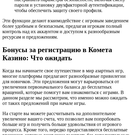
пароля и установку двухфакторной аутентификации,
чтобы обеспечить защиту своего профиля.
Эти функции делают взаимодействие с игровым заведением
более удобным и безопасным, предлагая игрокам полный
контроль над их аккаунтом и доступом к разнообразным
ресурсам и предложениям.
Бонусы за регистрацию в Комета
Казино: Что ожидать
Когда вы начинаете свое путешествие в мир азартных игр,
многие платформы предлагают разнообразные привилегии
для новичков. Эти предложения могут варьироваться от
увеличения первоначального баланса до бесплатных
вращений, которые помогут вам ознакомиться с играми. В
данном разделе мы рассмотрим, что именно можно ожидать
от таких предложений при начале игры.
На старте вы можете рассчитывать на дополнительное
увеличение вашего счета, что позволит вам попробовать
больше игр и получить больше удовольствия от игрового
процесса. Кроме того, нередко предоставляются бесплатные