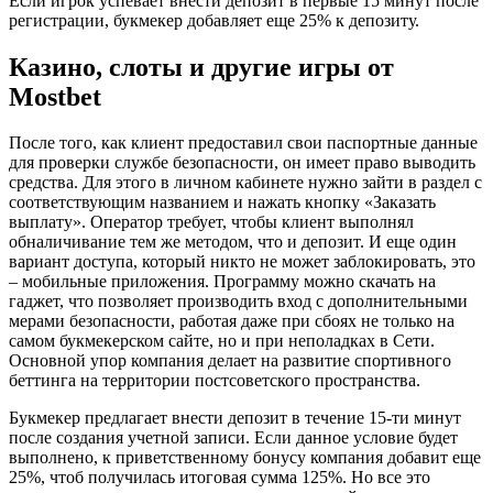
Если игрок успевает внести депозит в первые 15 минут после
регистрации, букмекер добавляет еще 25% к депозиту.
Казино, слоты и другие игры от
Mostbet
После того, как клиент предоставил свои паспортные данные
для проверки службе безопасности, он имеет право выводить
средства. Для этого в личном кабинете нужно зайти в раздел с
соответствующим названием и нажать кнопку «Заказать
выплату». Оператор требует, чтобы клиент выполнял
обналичивание тем же методом, что и депозит. И еще один
вариант доступа, который никто не может заблокировать, это
– мобильные приложения. Программу можно скачать на
гаджет, что позволяет производить вход с дополнительными
мерами безопасности, работая даже при сбоях не только на
самом букмекерском сайте, но и при неполадках в Сети.
Основной упор компания делает на развитие спортивного
беттинга на территории постсоветского пространства.
Букмекер предлагает внести депозит в течение 15-ти минут
после создания учетной записи. Если данное условие будет
выполнено, к приветственному бонусу компания добавит еще
25%, чтоб получилась итоговая сумма 125%. Но все это