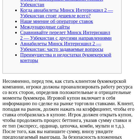
Узбекистан
Когда авиабилеты Минск Интернэшнл 2 —
Узбекистан стоят дешевле всего?
Наше мнение об операторе ставок
Международные сайты
Сравнивайте перелет Минск Интернэшнл
2 — Узбекистан с другими направлениями
Авиабилеты Минск Интернэшнл 2 —
Узбекистан: часто задаваемые вопросы
Преимущества и недостатки букмекерской
конторы
Несомненно, перед тем, как стать клиентом букмекерской
компании, игроки должны проанализировать работу ресурса
со всех сторон, определив положительные и отрицательные
моменты букмекера. Игровой купон включает в себя
информацию по сделке на рынке торговли ставками. Клиент,
попадая на рынок, должен нажать на коэффициент, чтобы его
ставка отобразилась в купоне. Игрок должен открыть купон,
чтобы продолжить процесс беттинга, указав сумму ставки и
ее тип (экспресс, ординар, цепочка, комби, мульти и т.д.).
После того, как вы напишите сумму, внизу увидите
предполагаемый выигрыш. За безопасность вложенных