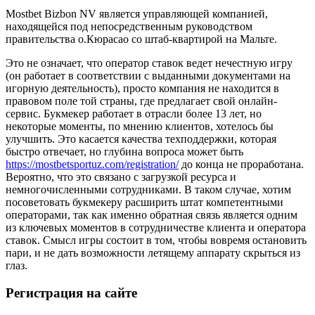
Mostbet Bizbon NV является управляющей компанией,
находящейся под непосредственным руководством
правительства о.Кюрасао со штаб-квартирой на Мальте.
Это не означает, что оператор ставок ведет нечестную игру
(он работает в соответствии с выданными документами на
игорную деятельность), просто компания не находится в
правовом поле той страны, где предлагает свой онлайн-
сервис. Букмекер работает в отрасли более 13 лет, но
некоторые моменты, по мнению клиентов, хотелось бы
улучшить. Это касается качества техподдержки, которая
быстро отвечает, но глубина вопроса может быть
https://mostbetsportuz.com/registration/
до конца не проработана.
Вероятно, что это связано с загрузкой ресурса и
немногочисленными сотрудниками. В таком случае, хотим
посоветовать букмекеру расширить штат компетентными
операторами, так как именно обратная связь является одним
из ключевых моментов в сотрудничестве клиента и оператора
ставок. Смысл игры состоит в том, чтобы вовремя остановить
пари, и не дать возможности летящему аппарату скрыться из
глаз.
Регистрация на сайте