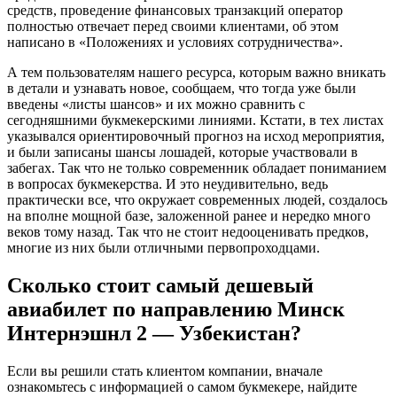
средств, проведение финансовых транзакций оператор
полностью отвечает перед своими клиентами, об этом
написано в «Положениях и условиях сотрудничества».
А тем пользователям нашего ресурса, которым важно вникать
в детали и узнавать новое, сообщаем, что тогда уже были
введены «листы шансов» и их можно сравнить с
сегодняшними букмекерскими линиями. Кстати, в тех листах
указывался ориентировочный прогноз на исход мероприятия,
и были записаны шансы лошадей, которые участвовали в
забегах. Так что не только современник обладает пониманием
в вопросах букмекерства. И это неудивительно, ведь
практически все, что окружает современных людей, создалось
на вполне мощной базе, заложенной ранее и нередко много
веков тому назад. Так что не стоит недооценивать предков,
многие из них были отличными первопроходцами.
Сколько стоит самый дешевый
авиабилет по направлению Минск
Интернэшнл 2 — Узбекистан?
Если вы решили стать клиентом компании, вначале
ознакомьтесь с информацией о самом букмекере, найдите