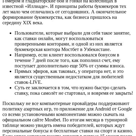
Гомером и гладиаторские бои и гонки на колесницах в
известной «Иллиаде». И принципы работы букмекеров тех
лет мало чем отличались от сегодняшних. А окончательное
формирование букмекерства, как бизнеса пришлось на
середину XIX века.
Пользователи, которые выбрали для себя такое занятие,
как ставки онлайн, могут воспользоваться
проверенными конторами, и одной из них является
букмекерская контора Мостбет в Узбекистане.
Например, если клиент воспользовался бонусом в
течение 7 дней после того, как пополнил счет, ему
поступает дополнительно еще 50% от суммы взноса.
Прямых эфиров, как таковых, у оператора нет, и это
является существенным недостатком для любителей
ставок-LIVE.
Суть ее заключается в том, что нужно быстро сделать
ставку, пока самолёт не стартовал, и вовремя ее закрыть!
Поскольку не все компьютерные провайдеры поддерживают
политику азартных игр, то приложение для Android от Google
со всеми установочными компонентами можно скачать на
официальном сайте Mostbet. По итогам месяца в турнирной
таблице можно увидеть имена победителей, которых ждут
персональные бонусы и бесплатные ставки на спорт и казино.