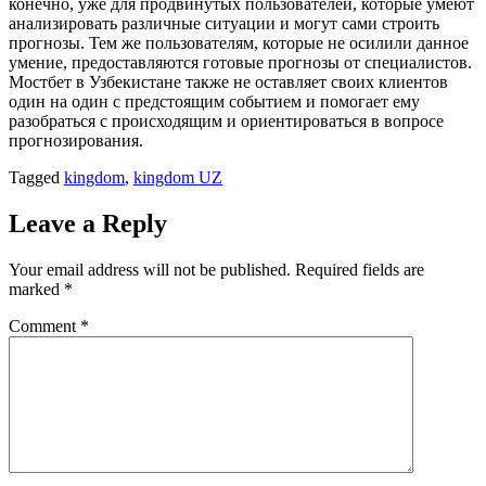
конечно, уже для продвинутых пользователей, которые умеют
анализировать различные ситуации и могут сами строить
прогнозы. Тем же пользователям, которые не осилили данное
умение, предоставляются готовые прогнозы от специалистов.
Мостбет в Узбекистане также не оставляет своих клиентов
один на один с предстоящим событием и помогает ему
разобраться с происходящим и ориентироваться в вопросе
прогнозирования.
Tagged
kingdom
,
kingdom UZ
Leave a Reply
Your email address will not be published.
Required fields are
marked
*
Comment
*