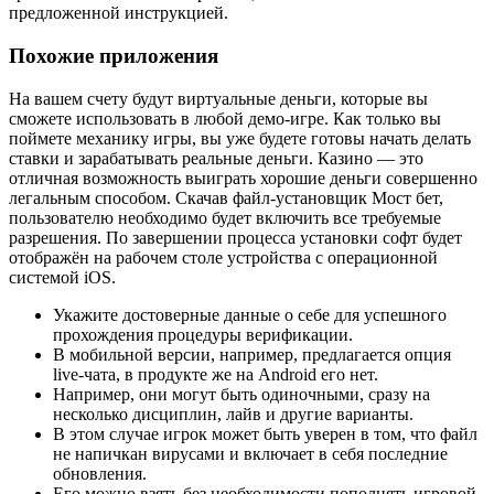
предложенной инструкцией.
Похожие приложения
На вашем счету будут виртуальные деньги, которые вы
сможете использовать в любой демо-игре. Как только вы
поймете механику игры, вы уже будете готовы начать делать
ставки и зарабатывать реальные деньги. Казино — это
отличная возможность выиграть хорошие деньги совершенно
легальным способом. Скачав файл-установщик Мост бет,
пользователю необходимо будет включить все требуемые
разрешения. По завершении процесса установки софт будет
отображён на рабочем столе устройства с операционной
системой iOS.
Укажите достоверные данные о себе для успешного
прохождения процедуры верификации.
В мобильной версии, например, предлагается опция
live-чата, в продукте же на Android его нет.
Например, они могут быть одиночными, сразу на
несколько дисциплин, лайв и другие варианты.
В этом случае игрок может быть уверен в том, что файл
не напичкан вирусами и включает в себя последние
обновления.
Его можно взять без необходимости пополнять игровой