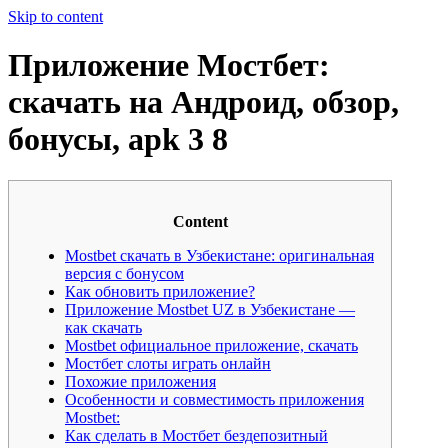
Skip to content
Приложение Мостбет:
скачать на Андроид, обзор,
бонусы, apk 3 8
Content
Mostbet скачать в Узбекистане: оригинальная
версия с бонусом
Как обновить приложение?
Приложение Mostbet UZ в Узбекистане —
как скачать
Mostbet официальное приложение, скачать
Мостбет слоты играть онлайн
Похожие приложения
Особенности и совместимость приложения
Mostbet:
Как сделать в Мостбет бездепозитный