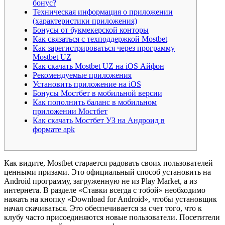
бонус?
Техническая информация о приложении
(характеристики приложения)
Бонусы от букмекерской конторы
Как связаться с техподдержкой Mostbet
Как зарегистрироваться через программу
Mostbet UZ
Как скачать Mostbet UZ на iOS Айфон
Рекомендуемые приложения
Установить приложение на iOS
Бонусы Мостбет в мобильной версии
Как пополнить баланс в мобильном
приложении Мостбет
Как скачать Мостбет УЗ на Андроид в
формате apk
Как видите, Mostbet старается радовать своих пользователей
ценными призами. Это официальный способ установить на
Android программу, загруженную не из Play Market, а из
интернета. В разделе «Ставки всегда с тобой» необходимо
нажать на кнопку «Download for Android», чтобы установщик
начал скачиваться. Это обеспечивается за счет того, что к
клубу часто присоединяются новые пользователи. Посетители