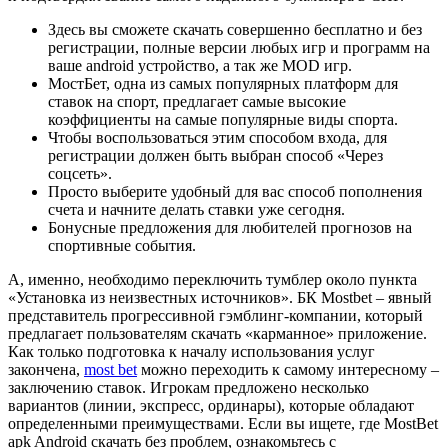
Здесь вы сможете скачать совершенно бесплатно и без
регистрации, полные версии любых игр и программ на
ваше android устройство, а так же MOD игр.
МостБет, одна из самых популярных платформ для
ставок на спорт, предлагает самые высокие
коэффициенты на самые популярные виды спорта.
Чтобы воспользоваться этим способом входа, для
регистрации должен быть выбран способ «Через
соцсеть».
Просто выберите удобный для вас способ пополнения
счета и начните делать ставки уже сегодня.
Бонусные предложения для любителей прогнозов на
спортивные события.
А, именно, необходимо переключить тумблер около пункта
«Установка из неизвестных источников». БК Mostbet – явный
представитель прогрессивной гэмблинг-компании, который
предлагает пользователям скачать «карманное» приложение.
Как только подготовка к началу использования услуг
закончена,
most bet
можно переходить к самому интересному –
заключению ставок. Игрокам предложено несколько
вариантов (линии, экспресс, ординары), которые обладают
определенными преимуществами. Если вы ищете, где MostBet
apk Android скачать без проблем, ознакомьтесь с