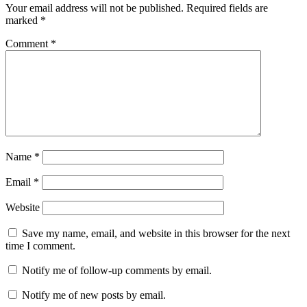
Your email address will not be published.
Required fields are
marked
*
Comment
*
Name
*
Email
*
Website
Save my name, email, and website in this browser for the next
time I comment.
Notify me of follow-up comments by email.
Notify me of new posts by email.