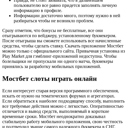
Правда, не стоит забывать, что в дальнейшем
пользователю все равно придется заполнять личную
информацию в профиле.
Информации достаточно много, поэтому нужно в ней
разбираться чтобы не возникло проблем.
Сразу отметим, что бонусы не бесплатные, все они
отыгрываются по вейджеру, установленному букмекером.
После отыгрыша вы сможете использовать все начисленные
средства, чтобы сделать ставку. Скачать приложение Мостбет
можно только с официального сайта. Привычная установка из
Play Market для гэмблинг-приложений недоступна. Чтобы
болельщики не пропускали ни одного матча, букмекеры
принялись за разработку мобильных приложений.
Мостбет слоты играть онлайн
Если интересует старая версия программного обеспечения,
искать ее нужно на тематических форумах и агрегаторах.
Если обратиться к наиболее подходящему способу, выполнить
все требуемые действия можно с легкостью. Оперативностью
отличается и вывод средств, выполняемый в короткие
временные сроки. Мостбет неоднократно доказывал
стабильную работу мобильного приложения, свою честность
и подтвердил звание самого надежного букмекера в СНГ.