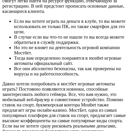
смогут легко найти на ресурсе функцию, отвечающую за
регистрацию. В ней предстоит прописать основные данные,
касающиеся клиента.
Если вы хотите играть на деньги в клубе, то вы можете
использовать не только ПК, но также смартфон для это
цели.
В случае если вы что-то не нашли то вы всегда можете
обратиться в службу поддержки.
Но это не влияет на деятельность игровой компании
Мостбет.
Тогда вам определенно понравятся в mostbet игровые
автоматы официальный сайт.
Все они абсолютно безопасны, так как проверены на
вирусы и на работоспособность.
Давно хотели попробовать в мостбет игровые автоматы
играть? Постоянно появляются новинки, способные
заинтересовать любого геймера. Все, что вам нужно, это
мобильный веб-браузер и совместимое устройство. Помимо
ставок на спорт, букмекерская контора Mostbet также
предлагает игры онлайн-казино. МостБет, одна из самых
популярных платформ для ставок на спорт, предлагает самые
высокие коэффициенты на самые популярные виды спорта.
Если вы не хотите сразу рисковать реальными деньгами,