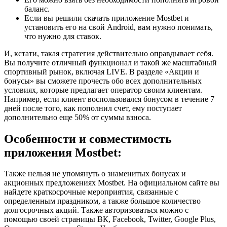
баланс.
Если вы решили скачать приложение Mostbet и
установить его на свой Android, вам нужно понимать,
что нужно для ставок.
И, кстати, такая стратегия действительно оправдывает себя.
Вы получите отличный функционал и такой же масштабный
спортивный рынок, включая LIVE. В разделе «Акции и
бонусы» вы сможете прочесть обо всех дополнительных
условиях, которые предлагает оператор своим клиентам.
Например, если клиент воспользовался бонусом в течение 7
дней после того, как пополнил счет, ему поступает
дополнительно еще 50% от суммы взноса.
Особенности и совместимость
приложения Mostbet:
Также нельзя не упомянуть о знаменитых бонусах и
акционных предложениях Mostbet. На официальном сайте вы
найдете краткосрочные мероприятия, связанные с
определенным праздником, а также большое количество
долгосрочных акций. Также авторизоваться можно с
помощью своей страницы ВК, Facebook, Twitter, Google Plus,