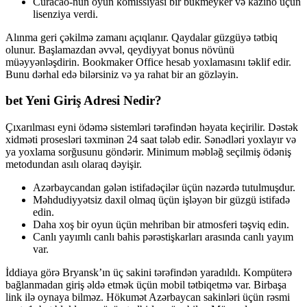
Curacao-nun oyun komissiyası bir bukmeyker və kazino üçün
lisenziya verdi.
Alınma geri çəkilmə zamanı açıqlanır. Qaydalar güzgüyə tətbiq
olunur. Başlamazdan əvvəl, qeydiyyat bonus növünü
müəyyənləşdirin. Bookmaker Office hesab yoxlamasını təklif edir.
Bunu dərhal edə bilərsiniz və ya rahat bir an gözləyin.
bet Yeni Giriş Adresi Nedir?
Çıxarılması eyni ödəmə sistemləri tərəfindən həyata keçirilir. Dəstək
xidməti prosesləri təxminən 24 saat tələb edir. Sənədləri yoxlayır və
ya yoxlama sorğusunu göndərir. Minimum məbləğ seçilmiş ödəniş
metodundan asılı olaraq dəyişir.
Azərbaycandan gələn istifadəçilər üçün nəzərdə tutulmuşdur.
Məhdudiyyətsiz daxil olmaq üçün işləyən bir güzgü istifadə
edin.
Daha xoş bir oyun üçün mehriban bir atmosferi təşviq edin.
Canlı yayımlı canlı bahis pərəstişkarları arasında canlı yayım
var.
İddiaya görə Bryansk’ın üç sakini tərəfindən yaradıldı. Kompüterə
bağlanmadan giriş əldə etmək üçün mobil tətbiqetmə var. Birbaşa
link ilə oynaya bilməz. Hökumət Azərbaycan sakinləri üçün rəsmi