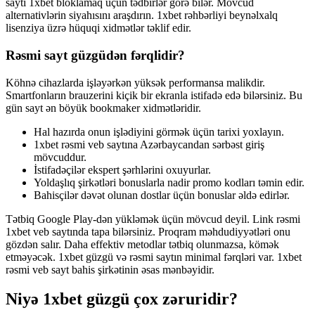
saytı 1xbet bloklamaq üçün tədbirlər görə bilər. Mövcud
alternativlərin siyahısını araşdırın. 1xbet rəhbərliyi beynəlxalq
lisenziya üzrə hüquqi xidmətlər təklif edir.
Rəsmi sayt güzgüdən fərqlidir?
Köhnə cihazlarda işləyərkən yüksək performansa malikdir.
Smartfonların brauzerini kiçik bir ekranla istifadə edə bilərsiniz. Bu
gün sayt ən böyük bookmaker xidmətləridir.
Hal hazırda onun işlədiyini görmək üçün tarixi yoxlayın.
1xbet rəsmi veb saytına Azərbaycandan sərbəst giriş
mövcuddur.
İstifadəçilər ekspert şərhlərini oxuyurlar.
Yoldaşlıq şirkətləri bonuslarla nadir promo kodları təmin edir.
Bahisçilər dəvət olunan dostlar üçün bonuslar əldə edirlər.
Tətbiq Google Play-dən yükləmək üçün mövcud deyil. Link rəsmi
1xbet veb saytında tapa bilərsiniz. Proqram məhdudiyyətləri onu
gözdən salır. Daha effektiv metodlar tətbiq olunmazsa, kömək
etməyəcək. 1xbet güzgü və rəsmi saytın minimal fərqləri var. 1xbet
rəsmi veb sayt bahis şirkətinin əsas mənbəyidir.
Niyə 1xbet güzgü çox zəruridir?