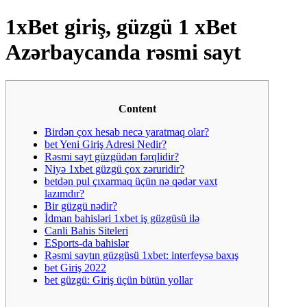
Skip
1xBet giriş, güzgü 1 xBet
to
content
Azərbaycanda rəsmi sayt
Content
Birdən çox hesab necə yaratmaq olar?
bet Yeni Giriş Adresi Nedir?
Rəsmi sayt güzgüdən fərqlidir?
Niyə 1xbet güzgü çox zəruridir?
betdən pul çıxarmaq üçün nə qədər vaxt
lazımdır?
Bir güzgü nədir?
İdman bahisləri 1xbet iş güzgüsü ilə
Canli Bahis Siteleri
ESports-da bahislər
Rəsmi saytın güzgüsü 1xbet: interfeysə baxış
bet Giriş 2022
bet güzgü: Giriş üçün bütün yollar