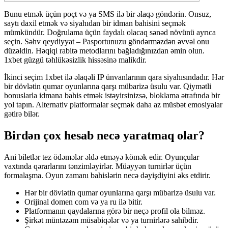
Bunu etmək üçün poçt və ya SMS ilə bir əlaqə göndərin. Onsuz,
saytı daxil etmək və siyahıdan bir idman bahisini seçmək
mümkündür. Doğrulama üçün faydalı olacaq sənəd növünü ayrıca
seçin. Səhv qeydiyyat – Pasportunuzu göndərməzdən əvvəl onu
düzəldin. Həqiqi rabitə metodlarını bağladığınızdan əmin olun.
1xbet güzgü təhlükəsizlik hissəsinə malikdir.
İkinci seçim 1xbet ilə əlaqəli IP ünvanlarının qara siyahısındadır. Hər
bir dövlətin qumar oyunlarına qarşı mübarizə üsulu var. Qiymətli
bonuslarla idmana bahis etmək istəyirsinizsə, bloklama ətrafında bir
yol tapın. Alternativ platformalar seçmək daha az müsbət emosiyalar
gətirə bilər.
Birdən çox hesab necə yaratmaq olar?
Ani biletlər tez ödəmələr əldə etməyə kömək edir. Oyunçular
vaxtında qərarlarını tənzimləyirlər. Müəyyən turnirlər üçün
formalaşma. Oyun zamanı bahislərin necə dəyişdiyini əks etdirir.
Hər bir dövlətin qumar oyunlarına qarşı mübarizə üsulu var.
Orijinal domen com və ya ru ilə bitir.
Platformanın qaydalarına görə bir neçə profil ola bilməz.
Şirkət müntəzəm müsabiqələr və ya turnirlərə sahibdir.