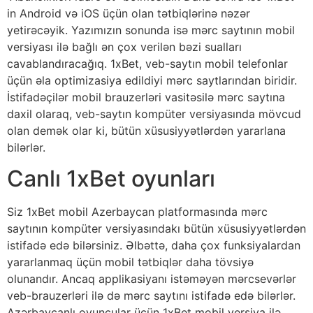
in Android və iOS üçün olan tətbiqlərinə nəzər
yetirəcəyik. Yazımızın sonunda isə mərc saytının mobil
versiyası ilə bağlı ən çox verilən bəzi sualları
cavablandıracağıq. 1xBet, veb-saytın mobil telefonlar
üçün əla optimizasiya edildiyi mərc saytlarından biridir.
İstifadəçilər mobil brauzerləri vasitəsilə mərc saytına
daxil olaraq, veb-saytın kompüter versiyasında mövcud
olan demək olar ki, bütün xüsusiyyətlərdən yararlana
bilərlər.
Canlı 1xBet oyunları
Siz 1xBet mobil Azerbaycan platformasında mərc
saytının kompüter versiyasındakı bütün xüsusiyyətlərdən
istifadə edə bilərsiniz. Əlbəttə, daha çox funksiyalardan
yararlanmaq üçün mobil tətbiqlər daha tövsiyə
olunandır. Ancaq applikasiyanı istəməyən mərcsevərlər
veb-brauzerləri ilə də mərc saytını istifadə edə bilərlər.
Azərbaycanlı oyunçular üçün 1xBet mobil versiya ilə