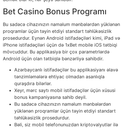
Bet Casino Bonus Programı
Bu sadəcə cihazınızın naməlum mənbələrdən yüklənən
proqramlar üçün təyin etdiyi standart təhlükəsizlik
prosedurdur. Eynən Android istifadəçiləri kimi, iPad və
iPhone istifadəçiləri üçün də 1xBet mobile iOS tətbiqi
mövcuddur. Bu applikasiya bir çox parametrlərdə
Android üçün olan tətbiqlə bənzərliyə sahibdir.
Azərbaycanlı istifadəçilər bu applikasiyanı əlavə
tənzimləmələrə ehtiyac olmadan asanlıqla
quraşdıra bilərlər.
Xeyr, mərc saytı mobil istifadəçilər üçün xüsusi
bonus kampaniyasına sahib deyil.
Bu sadəcə cihazınızın naməlum mənbələrdən
yüklənən proqramlar üçün təyin etdiyi standart
təhlükəsizlik prosedurdur.
Bəli, siz mobil telefonunuzdan kriptovalyutlar ilə