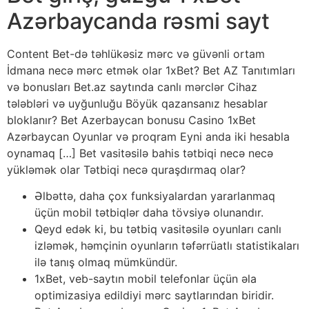
Azərbaycanda rəsmi sayt
Content Bet-də təhlükəsiz mərc və güvənli ortam
İdmana necə mərc etmək olar 1xBet? Bet AZ Tanıtımları
və bonusları Bet.az saytında canlı mərclər Cihaz
tələbləri və uyğunluğu Böyük qazansanız hesablar
bloklanır? Bet Azerbaycan bonusu Casino 1xBet
Azərbaycan Oyunlar və proqram Eyni anda iki hesabla
oynamaq […] Bet vasitəsilə bahis tətbiqi necə necə
yükləmək olar Tətbiqi necə quraşdırmaq olar?
Əlbəttə, daha çox funksiyalardan yararlanmaq
üçün mobil tətbiqlər daha tövsiyə olunandır.
Qeyd edək ki, bu tətbiq vasitəsilə oyunları canlı
izləmək, həmçinin oyunların təfərrüatlı statistikaları
ilə tanış olmaq mümkündür.
1xBet, veb-saytın mobil telefonlar üçün əla
optimizasiya edildiyi mərc saytlarından biridir.