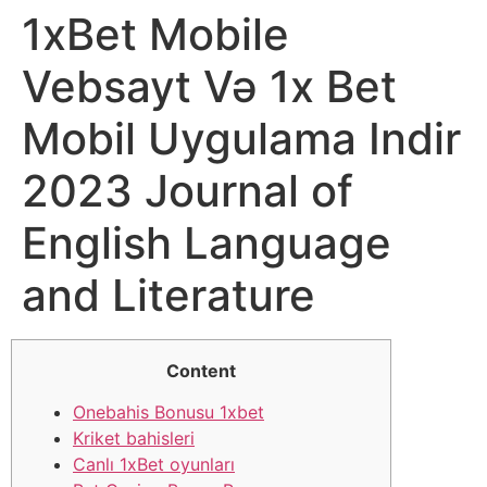
1xBet Mobile
Skip
to
Vebsayt Və 1x Bet
content
Mobil Uygulama Indir
2023 Journal of
English Language
and Literature
Content
Onebahis Bonusu 1xbet
Kriket bahisleri
Canlı 1xBet oyunları