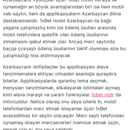
oynamağın ən böyük avantajlarından biri isə həm mobil
veb-saytın, həm də applikasiyaların Azərbaycan dilinə
dəstəkləməsidir. 1xBet mobil Azerbaycan ilə bağlı
yeganə çatışmazlıq kimi isə ödəniş üsulları arasında
mobil telefonlara spesifik olan ödəniş üsullarının
olmamasını qəbul etmək olar. Ancaq mərc saytında
baçqa çoxsaylı ödəniş üsullarının təklif olunması sizə bu
çatışmazlığı hiss etdirməyəcək.
Azərbaycanlı istifadəçilər bu applikasiyanı əlavə
tənzimləmələrə ehtiyac olmadan asanlıqla quraşdıra
bilərlər. Applikasiyalarda qaranlıq tema seçmək,
menyuları tənzimləmək, silkələyərək bölmələri açmaq
kimi əlavə maraqlı və yararlı funkisyalar
1xbet indir
da
mövcuddur. Nəticə olaraq onu deyə bilərik ki, mobil
telefonlardan mərc etmək istəyənlər üçün 1xBet
əvəzedilməz bir seçim olacaqdır. Mərc saytı telefondan
oynamaq istəyən mərcsevərləri məmnun etmək üçün,
demək olar ki, hər şeyə sahibdir.