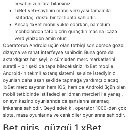
hesabınızı artıra bilərsiniz.
1xBet veb-saytının mobil versiyası tamamilə
istifadəçi dostu bir tərtibata sahibdir.
Ancaq 1xBet mobil yukle edərkən, naməlum
mənbələrdən tətbiqlərin quraşdırılmasına icazə
verdiyinizdən əmin olun.
Operatorun Android üçün olan tətbiqi son dərəcə gözəl
dizayna və rahat interfeysə sahibdir. Buna görə də
axtardığınız hər şeyi, o cümlədən mərc marketlərini
sürətli – bir şəkildə tapa biləcəksiniz. 1xBet mobile
Android-in təkmil axtarış sistemi isə sizə istədiyiniz
oyunları daha asan şəkildə tapmağa yardımçı olacaq.
1xBet mərc saytının həm iOS, həm də Android üçün olan
mobil tətbiqində istifadəçilər idman mərcləri ilə yanaşı,
onlayn kazino oyunlarında da şanslarını sınamaq
imkanına sahibdir. Qeyd edək ki, operator 1000-dən çox
slota, masa oyunlarına və canlı diler oyunlarına sahibdir.
Bet giriş, güzgü 1 xBet