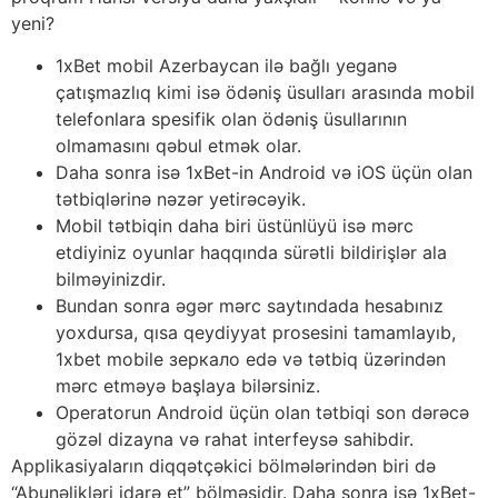
yeni?
1xBet mobil Azerbaycan ilə bağlı yeganə
çatışmazlıq kimi isə ödəniş üsulları arasında mobil
telefonlara spesifik olan ödəniş üsullarının
olmamasını qəbul etmək olar.
Daha sonra isə 1xBet-in Android və iOS üçün olan
tətbiqlərinə nəzər yetirəcəyik.
Mobil tətbiqin daha biri üstünlüyü isə mərc
etdiyiniz oyunlar haqqında sürətli bildirişlər ala
bilməyinizdir.
Bundan sonra əgər mərc saytındada hesabınız
yoxdursa, qısa qeydiyyat prosesini tamamlayıb,
1xbet mobile зеркало edə və tətbiq üzərindən
mərc etməyə başlaya bilərsiniz.
Operatorun Android üçün olan tətbiqi son dərəcə
gözəl dizayna və rahat interfeysə sahibdir.
Applikasiyaların diqqətçəkici bölmələrindən biri də
“Abunəlikləri idarə et” bölməsidir. Daha sonra isə 1xBet-