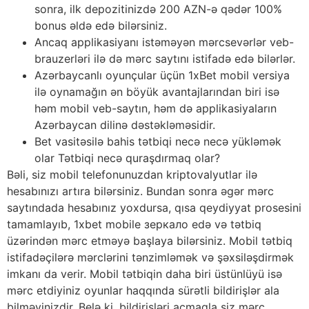
sonra, ilk depozitinizdə 200 AZN-ə qədər 100%
bonus əldə edə bilərsiniz.
Ancaq applikasiyanı istəməyən mərcsevərlər veb-
brauzerləri ilə də mərc saytını istifadə edə bilərlər.
Azərbaycanlı oyunçular üçün 1xBet mobil versiya
ilə oynamağın ən böyük avantajlarından biri isə
həm mobil veb-saytın, həm də applikasiyaların
Azərbaycan dilinə dəstəkləməsidir.
Bet vasitəsilə bahis tətbiqi necə necə yükləmək
olar Tətbiqi necə quraşdırmaq olar?
Bəli, siz mobil telefonunuzdan kriptovalyutlar ilə
hesabınızı artıra bilərsiniz. Bundan sonra əgər mərc
saytındada hesabınız yoxdursa, qısa qeydiyyat prosesini
tamamlayıb, 1xbet mobile зеркало edə və tətbiq
üzərindən mərc etməyə başlaya bilərsiniz. Mobil tətbiq
istifadəçilərə mərclərini tənzimləmək və şəxsiləşdirmək
imkanı da verir. Mobil tətbiqin daha biri üstünlüyü isə
mərc etdiyiniz oyunlar haqqında sürətli bildirişlər ala
bilməyinizdir. Belə ki, bildirişləri açmaqla siz mərc