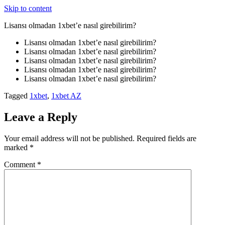
Skip to content
Lisansı olmadan 1xbet’e nasıl girebilirim?
Lisansı olmadan 1xbet’e nasıl girebilirim?
Lisansı olmadan 1xbet’e nasıl girebilirim?
Lisansı olmadan 1xbet’e nasıl girebilirim?
Lisansı olmadan 1xbet’e nasıl girebilirim?
Lisansı olmadan 1xbet’e nasıl girebilirim?
Tagged
1xbet
,
1xbet AZ
Leave a Reply
Your email address will not be published.
Required fields are
marked
*
Comment
*