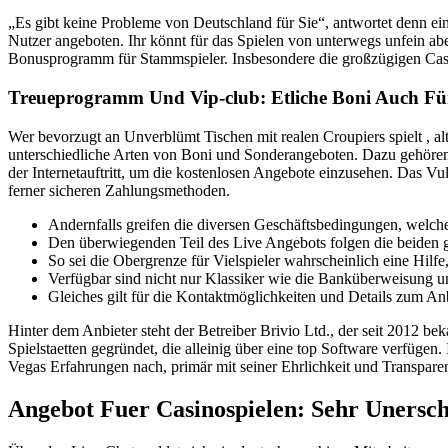
„Es gibt keine Probleme von Deutschland für Sie“, antwortet denn ei
Nutzer angeboten. Ihr könnt für das Spielen von unterwegs unfein 
Bonusprogramm für Stammspieler. Insbesondere die großzügigen Cash
Treueprogramm Und Vip-club: Etliche Boni Auch Fü
Wer bevorzugt an Unverblümt Tischen mit realen Croupiers spielt , al
unterschiedliche Arten von Boni und Sonderangeboten. Dazu gehören
der Internetauftritt, um die kostenlosen Angebote einzusehen. Das Vu
ferner sicheren Zahlungsmethoden.
Andernfalls greifen die diversen Geschäftsbedingungen, welch
Den überwiegenden Teil des Live Angebots folgen die beiden 
So sei die Obergrenze für Vielspieler wahrscheinlich eine Hilf
Verfügbar sind nicht nur Klassiker wie die Banküberweisung 
Gleiches gilt für die Kontaktmöglichkeiten und Details zum Anb
Hinter dem Anbieter steht der Betreiber Brivio Ltd., der seit 201
Spielstaetten gegründet, die alleinig über eine top Software verfüg
Vegas Erfahrungen nach, primär mit seiner Ehrlichkeit und Transpare
Angebot Fuer Casinospielen: Sehr Unersc