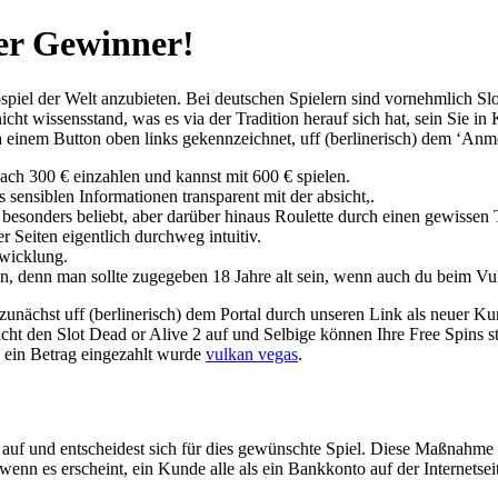
Der Gewinner!
spiel der Welt anzubieten. Bei deutschen Spielern sind vornehmlich Sl
nicht wissensstand, was es via der Tradition herauf sich hat, sein Sie 
 einem Button oben links gekennzeichnet, uff (berlinerisch) dem ‘Anme
ch 300 € einzahlen und kannst mit 600 € spielen.
sensiblen Informationen transparent mit der absicht,.
besonders beliebt, aber darüber hinaus Roulette durch einen gewissen T
 Seiten eigentlich durchweg intuitiv.
twicklung.
en, denn man sollte zugegeben 18 Jahre alt sein, wenn auch du beim V
unächst uff (berlinerisch) dem Portal durch unseren Link als neuer K
cht den Slot Dead or Alive 2 auf und Selbige können Ihre Free Spins sta
 ein Betrag eingezahlt wurde
vulkan vegas
.
t auf und entscheidest sich für dies gewünschte Spiel. Diese Maßnahme
n es erscheint, ein Kunde alle als ein Bankkonto auf der Internetseite