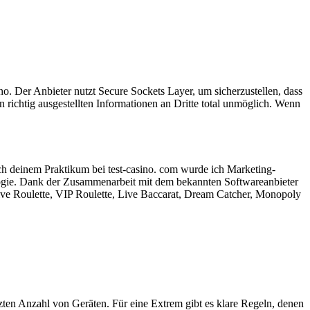
. Der Anbieter nutzt Secure Sockets Layer, um sicherzustellen, dass
 richtig ausgestellten Informationen an Dritte total unmöglich. Wenn
h deinem Praktikum bei test-casino. com wurde ich Marketing-
ogie. Dank der Zusammenarbeit mit dem bekannten Softwareanbieter
ive Roulette, VIP Roulette, Live Baccarat, Dream Catcher, Monopoly
enzten Anzahl von Geräten. Für eine Extrem gibt es klare Regeln, denen