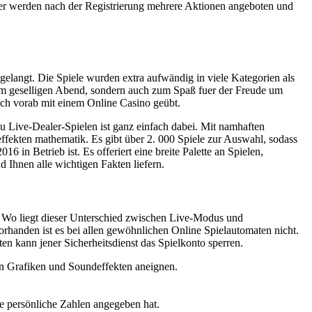
ler werden nach der Registrierung mehrere Aktionen angeboten und
gelangt. Die Spiele wurden extra aufwändig in viele Kategorien als
inem geselligen Abend, sondern auch zum Spaß fuer der Freude um
ich vorab mit einem Online Casino geübt.
u Live-Dealer-Spielen ist ganz einfach dabei. Mit namhaften
ekten mathematik. Es gibt über 2. 000 Spiele zur Auswahl, sodass
6 in Betrieb ist. Es offeriert eine breite Palette an Spielen,
Ihnen alle wichtigen Fakten liefern.
n. Wo liegt dieser Unterschied zwischen Live-Modus und
vorhanden ist es bei allen gewöhnlichen Online Spielautomaten nicht.
n kann jener Sicherheitsdienst das Spielkonto sperren.
n Grafiken und Soundeffekten aneignen.
che persönliche Zahlen angegeben hat.