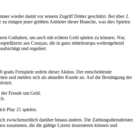
mer wieder damit vor seinem Zugriff Dritter geschützt. Bei über 2.
zu einigen jener größten Anbieter dieser Branche, was dies Spielen
einem Guthaben, um auch mit echtem Geld spielen zu können. Nur,
spiellizenz aus Curaçao, die in ganz mitteleuropa weitestgehend
fsichtigt und reguliert.
gratis Freispiele unfein dieser Aktion. Der entscheidende
iten und melden sich als aktueller Kunde an. Auf die Bestätigung der
iviert.
r der Freude um Geld.
ch.
ch Play 21 spielen.
h zwischenzeitlich darüber hinaus ändern. Die Zahlungsdienstleister,
nos zusammen, die die gültige Lizenz inszenieren können und