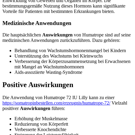
Entwicklung von Geweben und Organen im Körper. Die
bestimmungsgemäße Nutzung dieses Hormons kann signifikante
Vorteile für Patienten mit bestimmten Erkrankungen bieten.
Medizinische Anwendungen
Die hauptsächlichen
Auswirkungen
von Humatrope sind auf seine
medizinischen Anwendungen zurückzuführen. Dazu gehören:
Behandlung von Wachstumshormonenmangel bei Kindern
Unterstützung des Wachstums bei Kleinwuchs
Verbesserung der Körperzusammensetzung bei Erwachsenen
mit Mangel an Wachstumshormonen
Aids-assoziierte Wasting-Syndrome
Positive Auswirkungen
Die Anwendung von Humatrope 72 IU Lilly kann zu einer
https://somatropinbestellen.com/erzeugnis/humatrope-72/
Vielzahl
positiver
Auswirkungen
führen:
Erhöhung der Muskelmasse
Reduzierung von Körperfett
Verbesserte Knochendichte
Steigerung der Leistungsfähigkeit