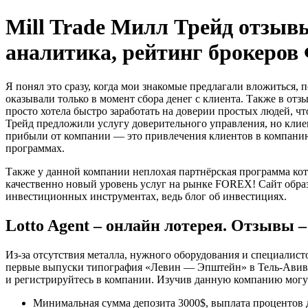
Skip
Mill Trade Милл Трейд отз
to
content
аналитика, рейтинг брокеров
Я понял это сразу, когда мои знакомые предлагали вложиться, 
оказывали только в момент сбора денег с клиента. Также в отз
просто хотела быстро заработать на доверии простых людей, 
Трейд предложили услугу доверительного управления, но клиен
прибыли от компании — это привлечения клиентов в компанию
программах.
Также у данной компании неплохая партнёрская программа кото
качественно новый уровень услуг на рынке FOREX! Сайт образ
инвестиционных инструментах, ведь блог об инвестициях.
Lotto Agent – онлайн лотерея. Отзывы –
Из-за отсутствия металла, нужного оборудования и специалис
первые выпуски типография «Левин — Эпштейн» в Тель-Авиве, н
и регистрируйтесь в компании. Изучив данную компанию могу с
Минимальная сумма депозита 3000$, выплата процентов д