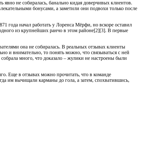
ь явно не собиралась, банально кидая доверчивых клиентов.
влекательными бонусами, а заметили они подвохи только после
871 года начал работать у Лоренса Мёрфи, но вскоре оставил
одного из крупнейших ранчо в этом районе[2][3]. В первые
вателями она не собиралась. В реальных отзывах клиенты
ьно и внимательно, то понять можно, что связываться с ней
собрала много, что доказало – жулики не настроены были
го. Еще в отзывах можно прочитать, что в команде
гда им вычищали карманы до гола, а затем, спохватившись,