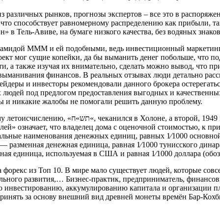
 различных рынков, прогнозы экспертов – все это в распоряже
что способствует равномерному распределению как прибыли, та
в Тель-Авиве, на бумаге низкого качества, без водяных знаков
ирамидой МММ и ей подобными, ведь инвестиционный маркетинг
оект мог сущие копейки, да бы выманить денег побольше, что 
ети, а также изучая их внимательно, сделать можно вывод, что п
 выманивания финансов. В реальных отзывах люди детально расс
ейдеры и инвесторы рекомендовали данного брокера остерегатьс
их людей под предлогом предоставления выгодных и качественны
ммы и никакие жалобы не помогали решить данную проблему.
09) с датировкой „תש“ט», — в Иерусалиме[7].
й» означает, что владелец дома с оценочной стоимостью, к прим
кальные наименования денежных единиц, равных 1⁄1000 основн
м — разменная денежная единица, равная 1⁄1000 тунисского дина
ная единица, используемая в США и равная 1⁄1000 доллара (обоз
ра форекс из Топ 10. В мире мало существует людей, которые со
льного развития,… Бизнес-практик, предприниматель, финансов
ю инвестированию, аккумулированию капитала и организации пл
ринять за основу внешний вид древней монеты времён Бар-Кохбы