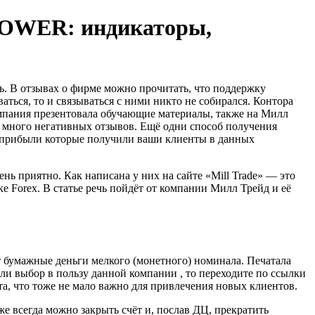
POWER: индикаторы,
сь. В отзывах о фирме можно прочитать, что поддержку
аться, то и связываться с ними никто не собирался. Контора
омпания презентовала обучающие материалы, также на Милл
са много негативных отзывов. Ещё одни способ получения
т прибыли которые получили ваши клиенты в данных
нь приятно. Как написана у них на сайте «Mill Trade» — это
 Forex. В статье речь пойдёт от компании Милл Трейд и её
т бумажные деньги мелкого (монетного) номинала. Печатала
ли выбор в пользу данной компании , то переходите по ссылки
та, что тоже не мало важно для привлечения новых клиентов.
е всегда можно закрыть счёт и, послав ДЦ, прекратить