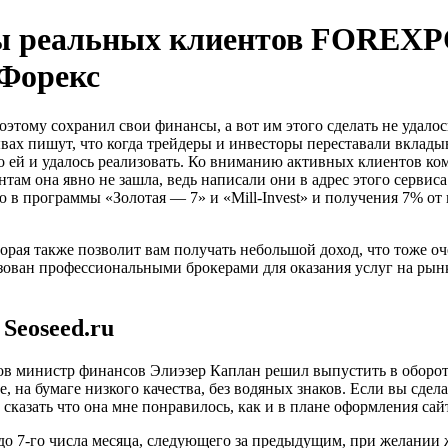
ывы реальных клиентов FOREX
 Форекс
поэтому сохранил свои финансы, а вот им этого сделать не удало
ывах пишут, что когда трейдеры и инвесторы переставали вкладыв
что ей и удалось реализовать. Ко вниманию активных клиентов к
там она явно не зашла, ведь написали они в адрес этого серви
 в программы «Золотая — 7» и «Mill-Invest» и получения 7% о
рая также позволит вам получать небольшой доход, что тоже оче
ован профессиональными брокерами для оказания услуг на рынке
 Seoseed.ru
тов министр финансов Элиэзер Каплан решил выпустить в оборо
а бумаге низкого качества, без водяных знаков. Если вы сдела
казать что она мне понравилось, как и в плане оформления сай
о 7-го числа месяца, следующего за предыдущим, при желании ж