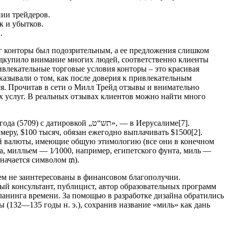
нии трейдеров.
к и убытков.
.
 конторы был подозрительным, а ее предложения слишком
подкупило внимание многих людей, соответственно клиенты
ривлекательные торговые условия конторы – это красивая
казывали о том, как после доверия к привлекательным
я. Прочитав в сети о Милл Трейд отзывы и внимательно
х услуг. В реальных отзывах клиентов можно найти много
еру, $100 тысяч, обязан ежегодно выплачивать $1500[2].
ой валюты, имеющие общую этимологию (все они в конечном
ра, милльем — 1⁄1000, например, египетского фунта, миль —
начается символом ₥).
всем не заинтересованы в финансовом благополучии.
ый консультант, публицист, автор образовательных программ
анинга времени. За помощью в разработке дизайна обратились
 (132—135 годы н. э.), сохранив название «миль» как дань