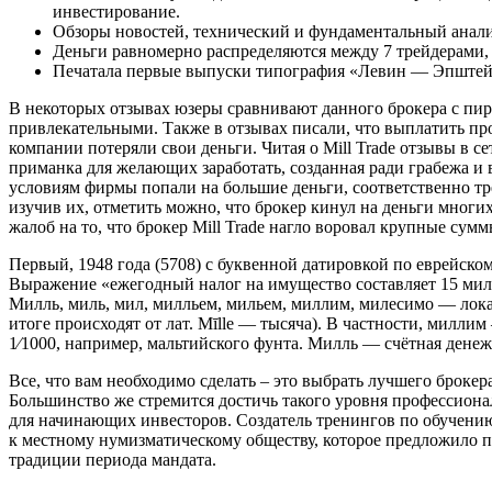
инвестирование.
Обзоры новостей, технический и фундаментальный анализ
Деньги равномерно распределяются между 7 трейдерами, 
Печатала первые выпуски типография «Левин — Эпштейн» 
В некоторых отзывах юзеры сравнивают данного брокера с п
привлекательными. Также в отзывах писали, что выплатить пр
компании потеряли свои деньги. Читая о Mill Trade отзывы в с
приманка для желающих заработать, созданная ради грабежа и
условиям фирмы попали на большие деньги, соответственно тр
изучив их, отметить можно, что брокер кинул на деньги мног
жалоб на то, что брокер Mill Trade нагло воровал крупные су
Первый, 1948 года (5708) с буквенной датировкой по еврейскому летоисчислению, «תש»ח«, чеканился в Холоне, а второй, 1949 года (57
Выражение «ежегодный налог на имущество составляет 15 милле
Милль, миль, мил, милльем, мильем, миллим, милесимо — ло
итоге происходят от лат. Mīlle — тысяча). В частности, милли
1⁄1000, например, мальтийского фунта. Милль — счётная денеж
Все, что вам необходимо сделать – это выбрать лучшего броке
Большинство же стремится достичь такого уровня профессиона
для начинающих инвесторов. Создатель тренингов по обучени
к местному нумизматическому обществу, которое предложило п
традиции периода мандата.