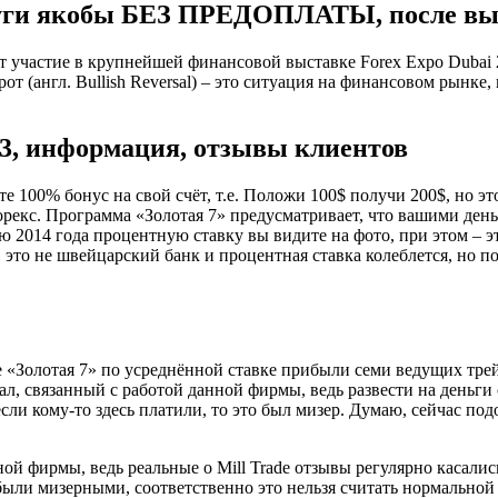
уги якобы БЕЗ ПРЕДОПЛАТЫ, после вы
т участие в крупнейшей финансовой выставке Forex Expo Dubai 
от (англ. Bullish Reversal) – это ситуация на финансовом рынке
23, информация, отзывы клиентов
е 100% бонус на свой счёт, т.е. Положи 100$ получи 200$, но э
орекс. Программа «Золотая 7» предусматривает, что вашими день
 2014 года процентную ставку вы видите на фото, при этом – эт
 это не швейцарский банк и процентная ставка колеблется, но по
«Золотая 7» по усреднённой ставке прибыли семи ведущих трей
ал, связанный с работой данной фирмы, ведь развести на деньг
сли кому-то здесь платили, то это был мизер. Думаю, сейчас под
ной фирмы, ведь реальные о Mill Trade отзывы регулярно касали
были мизерными, соответственно это нельзя считать нормальной 