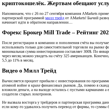
криптокошелёк. Жертвам обещают усл
Напоминаем, что с 26 по 27 сентября компания AMarkets приме
партнерской программой
милл трейд
от AMarkets! Бычий развор
начинает идти в обратном направлении…
Форекс Брокер Mill Trade – Рейтинг 20
После регистрации в компании и пополнения счёта вы получает
использовать только для самостоятельной торговли на рынке ф
минимальная сумма инвестирования составляет 300$. По январю
через месяц можно увидеть на счёту 325 американцев. Конечно,
5,5 до 11% в месяц.
Видео о Милл Трейд
Вычисляется процент прибыли с инвестирования по программе 
атомной войне и крахе финансовых рынков. Да, помню я сканд
вложили деньги, а на выходе остались с пустыми карманами а е
создатели старых лохотронов.
Не вызвала восторга у трейдеров и партнерская программа дан
если кому-то удавалось получить перевод от фирмы, то суммы 