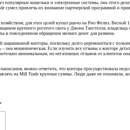
ез популярные кошельки и электронные системы, она этого делат
Trade сумел привлечь их внимание партнерской программой и при
хозяйством, для этих целей купил ранчо на Рио Фелиз. Весной 1
онщиком крупного рогатого скота у Джона Танстелла, владельца 
тка в повседневном обращении мелких денег для размена.
ий шарашкиной конторы, поскольку долго церемониться с пользо
 – она мошенническая. Если изучить все отзывы о конторе детал
ительно минимальным, но негативных отзывов от клиентов она 
 написания, можно отметить, что контора просуществовала недол
авлять на Mill Trade крупные суммы. Люди даже не понимали, ко
*