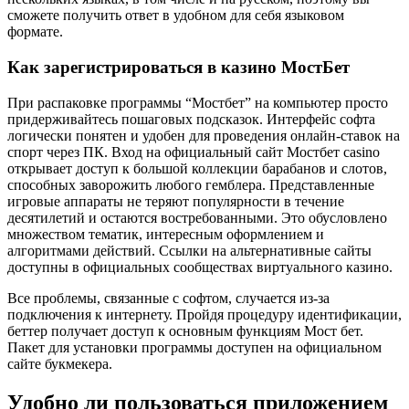
сможете получить ответ в удобном для себя языковом
формате.
Как зарегистрироваться в казино МостБет
При распаковке программы “Мостбет” на компьютер просто
придерживайтесь пошаговых подсказок. Интерфейс софта
логически понятен и удобен для проведения онлайн-ставок на
спорт через ПК. Вход на официальный сайт Мостбет casino
открывает доступ к большой коллекции барабанов и слотов,
способных заворожить любого гемблера. Представленные
игровые аппараты не теряют популярности в течение
десятилетий и остаются востребованными. Это обусловлено
множеством тематик, интересным оформлением и
алгоритмами действий. Ссылки на альтернативные сайты
доступны в официальных сообществах виртуального казино.
Все проблемы, связанные с софтом, случается из-за
подключения к интернету. Пройдя процедуру идентификации,
беттер получает доступ к основным функциям Мост бет.
Пакет для установки программы доступен на официальном
сайте букмекера.
Удобно ли пользоваться приложением