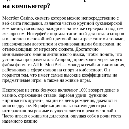
на компьютер?
Мостбет Casino, скачать которое можно непосредственно с
веб-сайта площадки, является частью крупной букмекерской
компании, поскольку находится на тех же серверах и под тем
же адресом. Интерфейс портала типичный для тотализаторов
и выполнен в спокойной цветовой палитре с синими тонами,
ненавязчивым логотипом и стилизованными баннерами, не
отвлекающими от игрового сюжета. Достаточно
минимального знания английского языка, чтобы понять, что
установка программы для Андроид происходит через запуск
файла формата АПК. MostBet — молодая гемблинг-компания,
работающая в сфере ставок на спорт и киберспорт. Он
гордится тем, что имеет самые высокие коэффициенты на
предматчевые игры, а также на живые игры.
Некоторые из этих бонусов включают 10% возврат денег в
казино, страхование ставок, барабан удачи, функцию
«пригласить друзей», акции на день рождения, джекпот и
многое другое. Верификация пользователя для игры в
интерактивном режиме осуществляется в режиме онлайн.
Часто играю с живыми дилерами, ощущая себя в роли гостя
наземного казино.