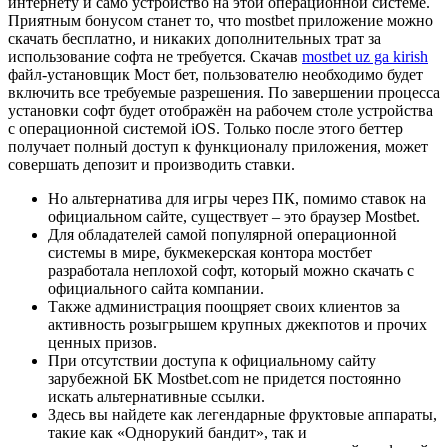
интернету и само устройство на этой операционной системе.
Приятным бонусом станет то, что mostbet приложение можно
скачать бесплатно, и никаких дополнительных трат за
использование софта не требуется. Скачав
mostbet uz ga kirish
файл-установщик Мост бет, пользователю необходимо будет
включить все требуемые разрешения. По завершении процесса
установки софт будет отображён на рабочем столе устройства
с операционной системой iOS. Только после этого беттер
получает полный доступ к функционалу приложения, может
совершать депозит и производить ставки.
Но альтернатива для игры через ПК, помимо ставок на
официальном сайте, существует – это браузер Mostbet.
Для обладателей самой популярной операционной
системы в мире, букмекерская контора мостбет
разработала неплохой софт, который можно скачать с
официального сайта компании.
Также администрация поощряет своих клиентов за
активность розыгрышем крупных джекпотов и прочих
ценных призов.
При отсутствии доступа к официальному сайту
зарубежной БК Mostbet.com не придется постоянно
искать альтернативные ссылки.
Здесь вы найдете как легендарные фруктовые аппараты,
такие как «Однорукий бандит», так и