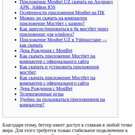
Приложение Mostbet UZ скачать на Андроид
APK, Айфон IOS
Особенности приложения Mostbet на ПК
Можно ли скачать на компьютер
приложение Мостбет с казино?
Как зарегистрироваться в бк мостбет через
приложение для windows?
Приложение Mostbet UZ в Узбекистане —
как скачать
День Рождения с MostBet
Как скачать приложение Мостбет на
компьютер с официального сайта
Как скачать и установить приложения
мостбет
Как скачать приложение Мостбет на
компьютер с официального сайта
День Рождения с MostBet
Телевизионные игры
Удобно ли пользоваться приложением на
компьютер?
Благодаря этому, беттер имеет доступ к ставкам в любой точке
мира. Для этого требуется только стабильное подключение к