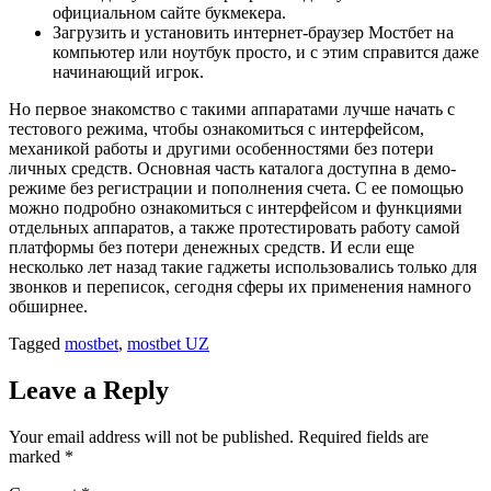
официальном сайте букмекера.
Загрузить и установить интернет-браузер Мостбет на
компьютер или ноутбук просто, и с этим справится даже
начинающий игрок.
Но первое знакомство с такими аппаратами лучше начать с
тестового режима, чтобы ознакомиться с интерфейсом,
механикой работы и другими особенностями без потери
личных средств. Основная часть каталога доступна в демо-
режиме без регистрации и пополнения счета. С ее помощью
можно подробно ознакомиться с интерфейсом и функциями
отдельных аппаратов, а также протестировать работу самой
платформы без потери денежных средств. И если еще
несколько лет назад такие гаджеты использовались только для
звонков и переписок, сегодня сферы их применения намного
обширнее.
Tagged
mostbet
,
mostbet UZ
Leave a Reply
Your email address will not be published.
Required fields are
marked
*