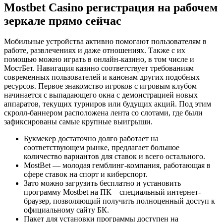
Mostbet Casino регистрация на рабочем
зеркале прямо сейчас
Мобильные устройства активно помогают пользователям в
работе, развлечениях и даже отношениях. Также с их
помощью можно играть в онлайн-казино, в том числе и
МостБет. Навигация казино соответствует требованиям
современных пользователей и канонам других подобных
ресурсов. Первое знакомство игроков с игровым клубом
начинается с выпадающего окна с демонстрацией новых
аппаратов, текущих турниров или будущих акций. Под этим
скролл-баннером расположена лента со слотами, где были
зафиксированы самые крупные выигрыши.
Букмекер достаточно долго работает на
соответствующем рынке, предлагает большое
количество вариантов для ставок и всего остального.
MostBet — молодая гемблинг-компания, работающая в
сфере ставок на спорт и киберспорт.
Зато можно загрузить бесплатно и установить
программу Mostbet на ПК – специальный интернет-
браузер, позволяющий получить полноценный доступ к
официальному сайту БК.
Пакет для установки программы доступен на