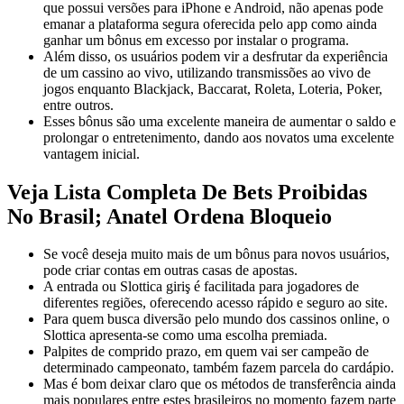
que possui versões para iPhone e Android, não apenas pode
emanar a plataforma segura oferecida pelo app como ainda
ganhar um bônus em excesso por instalar o programa.
Além disso, os usuários podem vir a desfrutar da experiência
de um cassino ao vivo, utilizando transmissões ao vivo de
jogos enquanto Blackjack, Baccarat, Roleta, Loteria, Poker,
entre outros.
Esses bônus são uma excelente maneira de aumentar o saldo e
prolongar o entretenimento, dando aos novatos uma excelente
vantagem inicial.
Veja Lista Completa De Bets Proibidas
No Brasil; Anatel Ordena Bloqueio
Se você deseja muito mais de um bônus para novos usuários,
pode criar contas em outras casas de apostas.
A entrada ou Slottica giriş é facilitada para jogadores de
diferentes regiões, oferecendo acesso rápido e seguro ao site.
Para quem busca diversão pelo mundo dos cassinos online, o
Slottica apresenta-se como uma escolha premiada.
Palpites de comprido prazo, em quem vai ser campeão de
determinado campeonato, também fazem parcela do cardápio.
Mas é bom deixar claro que os métodos de transferência ainda
mais populares entre estes brasileiros no momento fazem parte